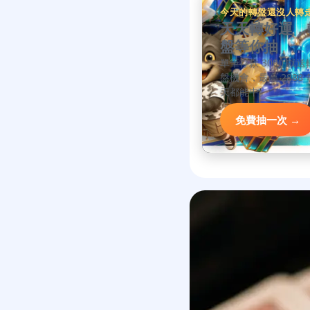
今天的轉盤還沒人轉
天天轉好運，
盤等你抽
單筆存款 3000 就送
盤機會，最高 2888 
天都能中。
免費抽一次 →