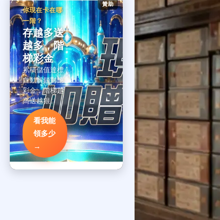
贊助
你現在卡在哪
一階？
存越多送
越多，階
梯彩金
累積儲值達標
自動解鎖對應
彩金，階梯越
高送越狠。
看我能
領多少
→