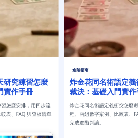
進階指南
天研究練習怎麼
炸金花同名術語定義
門實作手冊
裁決：基礎入門實作
練習怎麼安排，用四步流
炸金花同名術語定義衝突怎麼
較表、FAQ 與查核清單
程、兩組數字案例、比較表、FA
完成進階判讀。