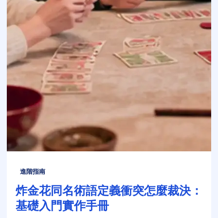
進階指南
炸金花同名術語定義衝突怎麼裁決：
基礎入門實作手冊