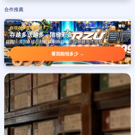
合作推薦
贊助
你現在卡在哪一階？
存越多送越多，階梯彩金
累積儲值達標自動解鎖對應彩金，階梯越高送越狠。
看我能領多少 →