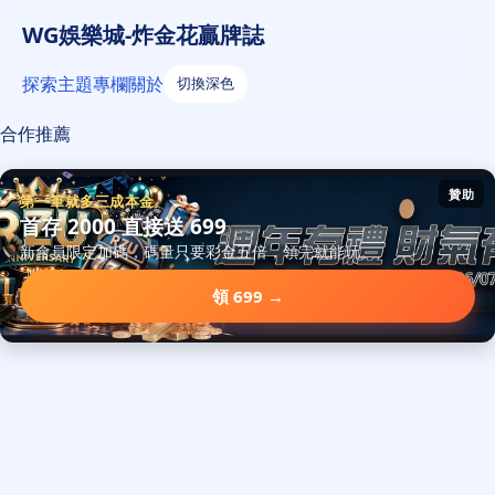
WG娛樂城-炸金花贏牌誌
探索
主題
專欄
關於
切換深色
合作推薦
贊助
第一筆就多三成本金
首存 2000 直接送 699
新會員限定加碼，碼量只要彩金五倍，領完就能玩。
領 699 →