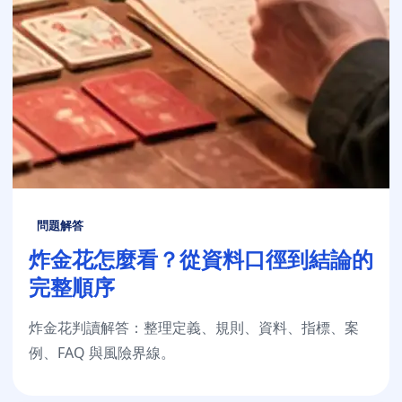
問題解答
炸金花怎麼看？從資料口徑到結論的
完整順序
炸金花判讀解答：整理定義、規則、資料、指標、案
例、FAQ 與風險界線。