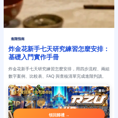
進階指南
炸金花新手七天研究練習怎麼安排：
基礎入門實作手冊
炸金花新手七天研究練習怎麼安排，用四步流程、兩組
數字案例、比較表、FAQ 與查核清單完成進階判讀。
贊助
很久沒回來？這包是你的
老玩家回歸再送一次
回鍋會員專屬彩金，優惠頁面一鍵領取不用問客服。
領回歸禮 →