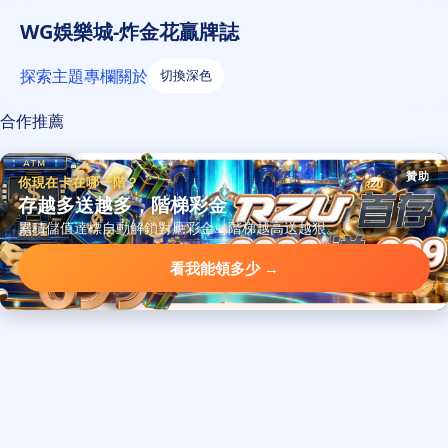
WG娛樂城-炸金花贏牌誌
探索
主題
專欄
關於
切換深色
合作推薦
贊助
你現在卡在哪一階？
存越多送越多，階梯彩金
累積儲值達標自動解鎖對應彩金，階梯越高送越狠。
看我能領多少 →