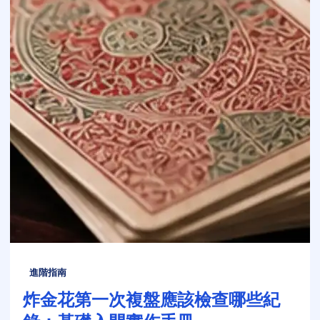
進階指南
炸金花第一次複盤應該檢查哪些紀