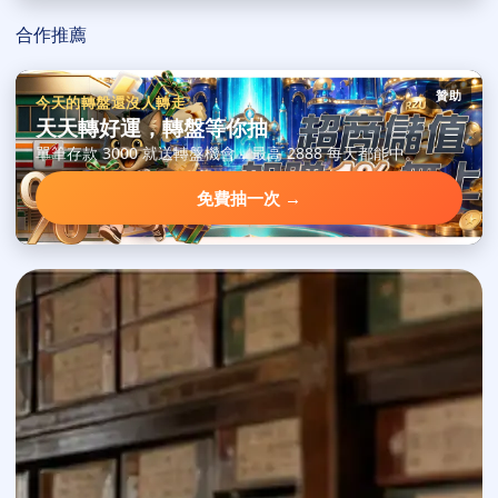
合作推薦
贊助
今天的轉盤還沒人轉走
天天轉好運，轉盤等你抽
單筆存款 3000 就送轉盤機會，最高 2888 每天都能中。
免費抽一次 →