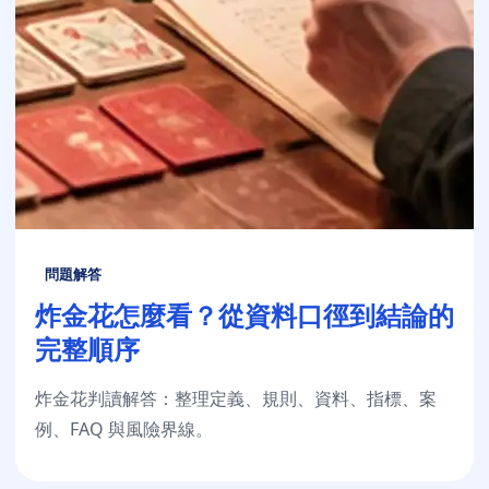
問題解答
炸金花怎麼看？從資料口徑到結論的
完整順序
炸金花判讀解答：整理定義、規則、資料、指標、案
例、FAQ 與風險界線。