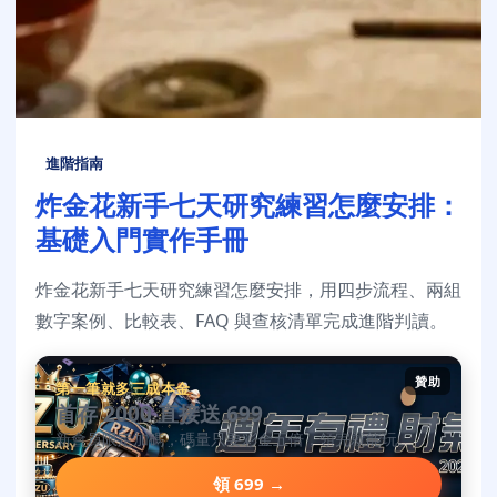
進階指南
炸金花新手七天研究練習怎麼安排：
基礎入門實作手冊
炸金花新手七天研究練習怎麼安排，用四步流程、兩組
數字案例、比較表、FAQ 與查核清單完成進階判讀。
贊助
第一筆就多三成本金
首存 2000 直接送 699
新會員限定加碼，碼量只要彩金五倍，領完就能玩。
領 699 →