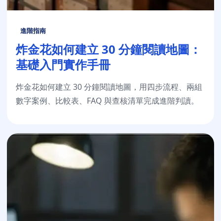
進階指南
炸金花如何建立 30 分鐘閱讀地圖：
基礎入門實作手冊
炸金花如何建立 30 分鐘閱讀地圖，用四步流程、兩組
數字案例、比較表、FAQ 與查核清單完成進階判讀。