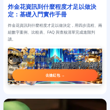
炸金花資訊到什麼程度才足以做決
定：基礎入門實作手冊
炸金花資訊到什麼程度才足以做決定，用四步流程、兩
組數字案例、比較表、FAQ 與查核清單完成進階判
讀。
贊助
手慢的人只能看別人領
搶紅包每日限量開放
當日存款達標即可到首頁搶紅包，手速決定金額。
去搶紅包 →