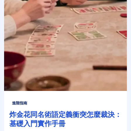
進階指南
炸金花同名術語定義衝突怎麼裁決：
基礎入門實作手冊