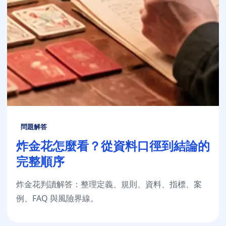
問題解答
炸金花怎麼看？從資料口徑到結論的
完整順序
炸金花判讀解答：整理定義、規則、資料、指標、案
例、FAQ 與風險界線。