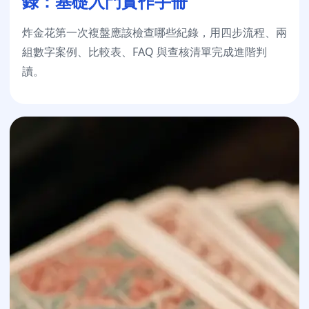
錄：基礎入門實作手冊
炸金花第一次複盤應該檢查哪些紀錄，用四步流程、兩
組數字案例、比較表、FAQ 與查核清單完成進階判
讀。