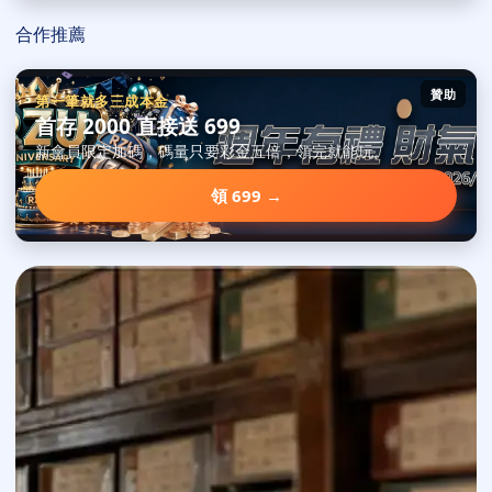
合作推薦
贊助
第一筆就多三成本金
首存 2000 直接送 699
新會員限定加碼，碼量只要彩金五倍，領完就能玩。
領 699 →