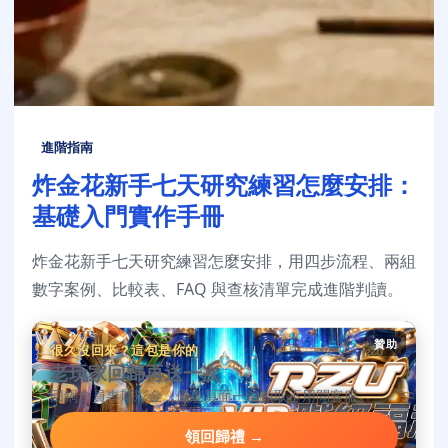
進階指南
炸金花新手七天研究練習怎麼安排：
基礎入門實作手冊
炸金花新手七天研究練習怎麼安排，用四步流程、兩組
數字案例、比較表、FAQ 與查核清單完成進階判讀。
贊助
很久沒回來？這包是你的
老玩家回歸再送一次
回鍋會員專屬彩金，優惠頁面一鍵領取不用問客服。
領回歸禮 →