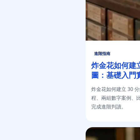
進階指南
炸金花如何建立
圖：基礎入門
炸金花如何建立 30
程、兩組數字案例、比
完成進階判讀。