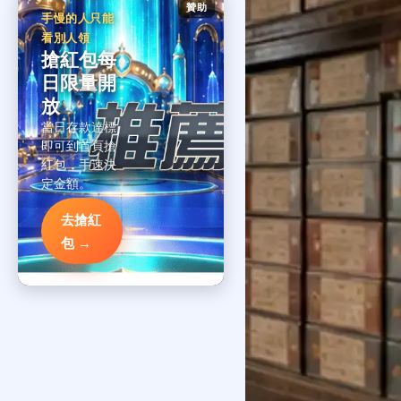
贊助
手慢的人只能
看別人領
搶紅包每
日限量開
放
當日存款達標
即可到首頁搶
紅包，手速決
定金額。
去搶紅
包 →