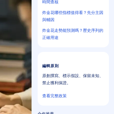
時間查核
炸金花哪些指標值得看？先分主因
與輔因
炸金花走勢能預測嗎？歷史序列的
正確用途
編輯原則
原創撰寫、標示假設、保留未知、
禁止獲利保證。
查看完整政策
合作推薦