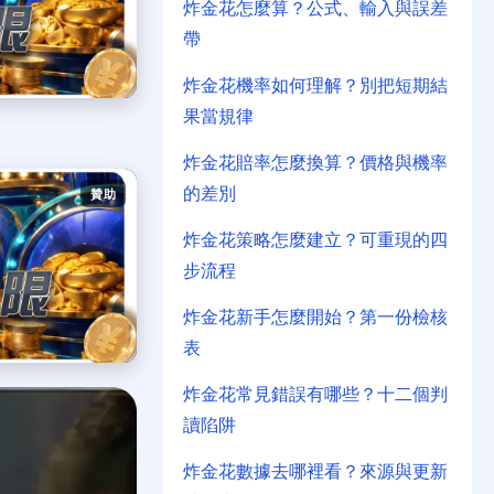
炸金花怎麼算？公式、輸入與誤差
帶
炸金花機率如何理解？別把短期結
果當規律
炸金花賠率怎麼換算？價格與機率
的差別
贊助
炸金花策略怎麼建立？可重現的四
步流程
炸金花新手怎麼開始？第一份檢核
表
炸金花常見錯誤有哪些？十二個判
讀陷阱
炸金花數據去哪裡看？來源與更新