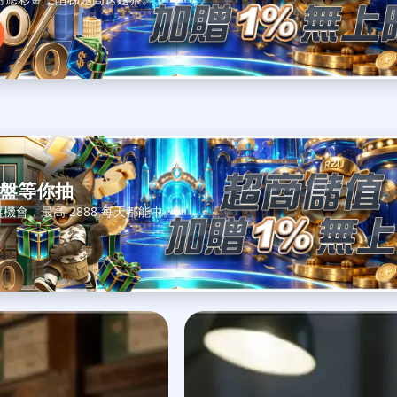
盤等你抽
盤機會，最高 2888 每天都能中。