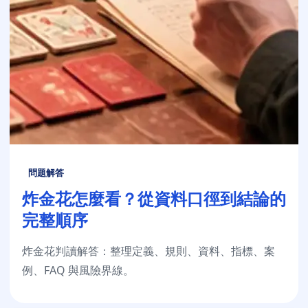
問題解答
炸金花怎麼看？從資料口徑到結論的
完整順序
炸金花判讀解答：整理定義、規則、資料、指標、案
例、FAQ 與風險界線。