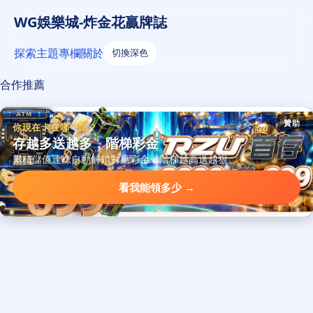
WG娛樂城-炸金花贏牌誌
探索
主題
專欄
關於
切換深色
合作推薦
贊助
你現在卡在哪一階？
存越多送越多，階梯彩金
累積儲值達標自動解鎖對應彩金，階梯越高送越狠。
看我能領多少 →