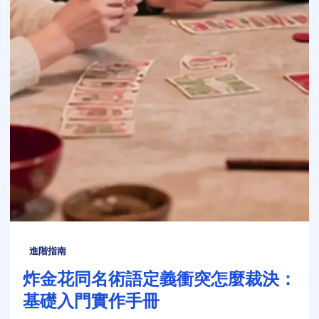
進階指南
炸金花同名術語定義衝突怎麼裁決：
基礎入門實作手冊