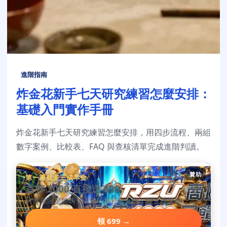
進階指南
炸金花新手七天研究練習怎麼安排：
基礎入門實作手冊
炸金花新手七天研究練習怎麼安排，用四步流程、兩組
數字案例、比較表、FAQ 與查核清單完成進階判讀。
贊助
第一筆就多三成本金
首存 2000 直接送 699
新會員限定加碼，碼量只要彩金五倍，領完就能玩。
領 699 →