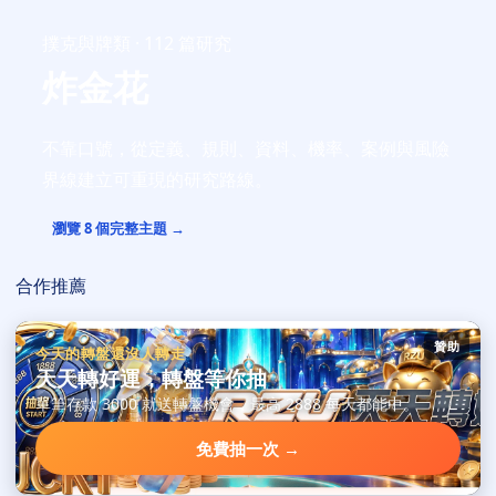
撲克與牌類 · 112 篇研究
炸金花
不靠口號，從定義、規則、資料、機率、案例與風險
界線建立可重現的研究路線。
瀏覽 8 個完整主題 →
合作推薦
贊助
今天的轉盤還沒人轉走
天天轉好運，轉盤等你抽
單筆存款 3000 就送轉盤機會，最高 2888 每天都能中。
免費抽一次 →