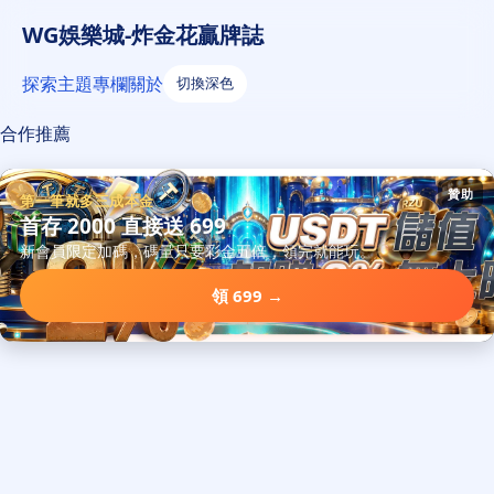
WG娛樂城-炸金花贏牌誌
探索
主題
專欄
關於
切換深色
合作推薦
贊助
第一筆就多三成本金
首存 2000 直接送 699
新會員限定加碼，碼量只要彩金五倍，領完就能玩。
領 699 →