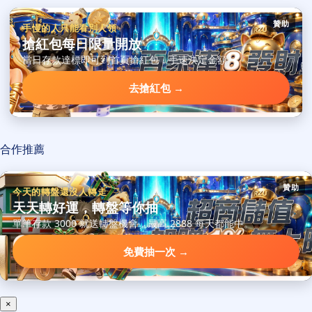
贊助
手慢的人只能看別人領
搶紅包每日限量開放
當日存款達標即可到首頁搶紅包，手速決定金額。
去搶紅包 →
合作推薦
贊助
今天的轉盤還沒人轉走
天天轉好運，轉盤等你抽
單筆存款 3000 就送轉盤機會，最高 2888 每天都能中。
免費抽一次 →
×