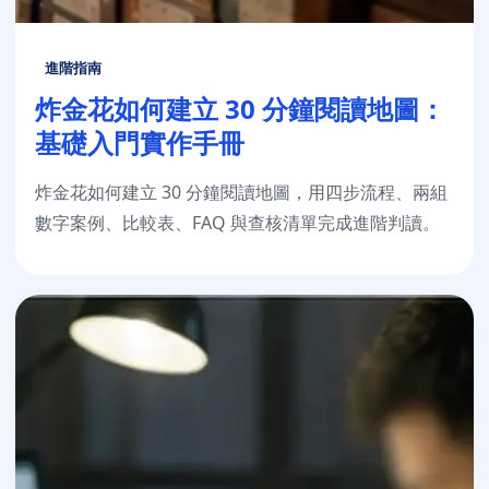
進階指南
炸金花如何建立 30 分鐘閱讀地圖：
基礎入門實作手冊
炸金花如何建立 30 分鐘閱讀地圖，用四步流程、兩組
數字案例、比較表、FAQ 與查核清單完成進階判讀。