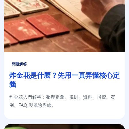
問題解答
炸金花是什麼？先用一頁弄懂核心定
義
炸金花入門解答：整理定義、規則、資料、指標、案
例、FAQ 與風險界線。