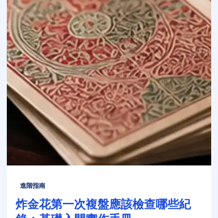
進階指南
炸金花第一次複盤應該檢查哪些紀