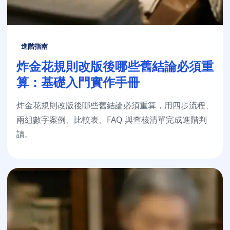
進階指南
炸金花規則改版後哪些舊結論必須重
算：基礎入門實作手冊
炸金花規則改版後哪些舊結論必須重算，用四步流程、
兩組數字案例、比較表、FAQ 與查核清單完成進階判
讀。