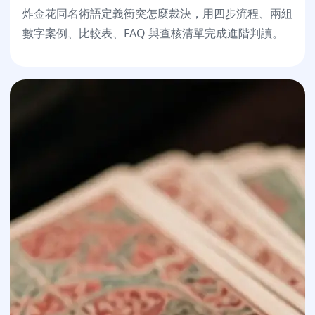
炸金花同名術語定義衝突怎麼裁決，用四步流程、兩組
數字案例、比較表、FAQ 與查核清單完成進階判讀。