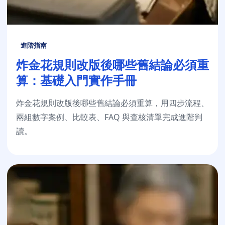
進階指南
炸金花規則改版後哪些舊結論必須重
算：基礎入門實作手冊
炸金花規則改版後哪些舊結論必須重算，用四步流程、
兩組數字案例、比較表、FAQ 與查核清單完成進階判
讀。