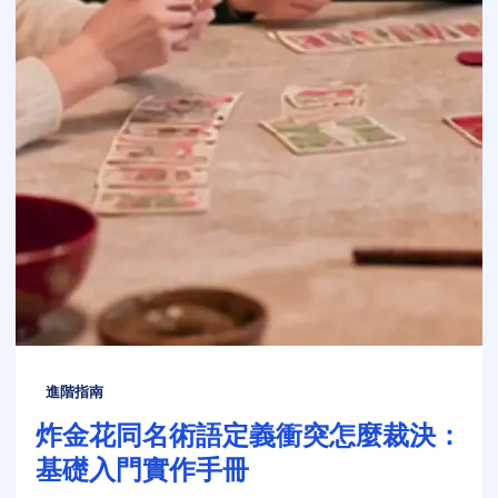
進階指南
炸金花同名術語定義衝突怎麼裁決：
基礎入門實作手冊