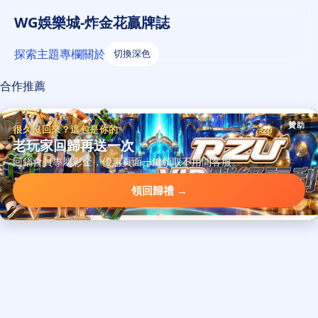
WG娛樂城-炸金花贏牌誌
探索
主題
專欄
關於
切換深色
合作推薦
贊助
很久沒回來？這包是你的
老玩家回歸再送一次
回鍋會員專屬彩金，優惠頁面一鍵領取不用問客服。
領回歸禮 →