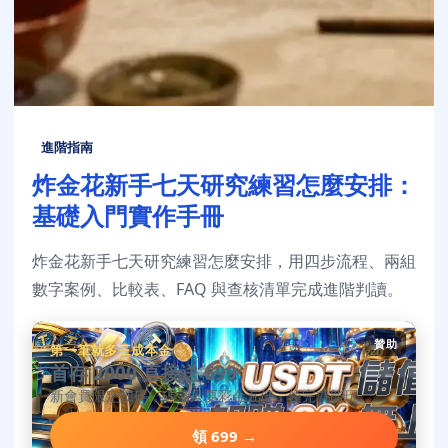
進階指南
炸金花新手七天研究練習怎麼安排：
基礎入門實作手冊
炸金花新手七天研究練習怎麼安排，用四步流程、兩組
數字案例、比較表、FAQ 與查核清單完成進階判讀。
贊助
第一筆就多三成本金
首存 2000 直接送 699
新會員限定加碼，碼量只要彩金五倍，領完就能玩。
領 699 →