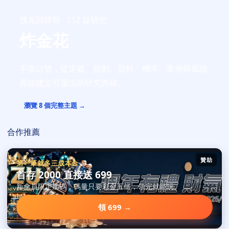
撲克與牌類 · 112 篇研究
炸金花
不靠口號，從定義、規則、資料、機率、案例與風險
界線建立可重現的研究路線。
瀏覽 8 個完整主題 →
合作推薦
贊助
第一筆就多三成本金
首存 2000 直接送 699
新會員限定加碼，碼量只要彩金五倍，領完就能玩。
領 699 →