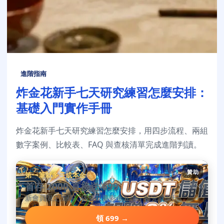
進階指南
炸金花新手七天研究練習怎麼安排：
基礎入門實作手冊
炸金花新手七天研究練習怎麼安排，用四步流程、兩組
數字案例、比較表、FAQ 與查核清單完成進階判讀。
贊助
第一筆就多三成本金
首存 2000 直接送 699
新會員限定加碼，碼量只要彩金五倍，領完就能玩。
領 699 →