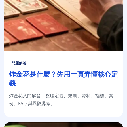
問題解答
炸金花是什麼？先用一頁弄懂核心定
義
炸金花入門解答：整理定義、規則、資料、指標、案
例、FAQ 與風險界線。