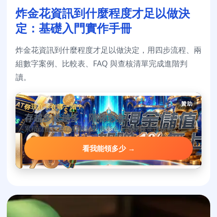
炸金花資訊到什麼程度才足以做決
定：基礎入門實作手冊
炸金花資訊到什麼程度才足以做決定，用四步流程、兩
組數字案例、比較表、FAQ 與查核清單完成進階判
讀。
贊助
你現在卡在哪一階？
存越多送越多，階梯彩金
累積儲值達標自動解鎖對應彩金，階梯越高送越狠。
看我能領多少 →