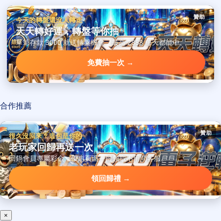
贊助
今天的轉盤還沒人轉走
天天轉好運，轉盤等你抽
單筆存款 3000 就送轉盤機會，最高 2888 每天都能中。
免費抽一次 →
合作推薦
贊助
很久沒回來？這包是你的
老玩家回歸再送一次
回鍋會員專屬彩金，優惠頁面一鍵領取不用問客服。
領回歸禮 →
×