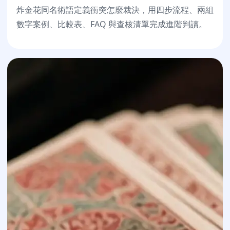
炸金花同名術語定義衝突怎麼裁決，用四步流程、兩組
數字案例、比較表、FAQ 與查核清單完成進階判讀。