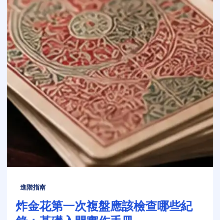
進階指南
炸金花第一次複盤應該檢查哪些紀