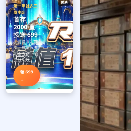
贊助
第一筆就多三
成本金
首存
2000 直
接送 699
新會員限定加
碼，碼量只要
彩金五倍，領
完就能玩。
領 699
→