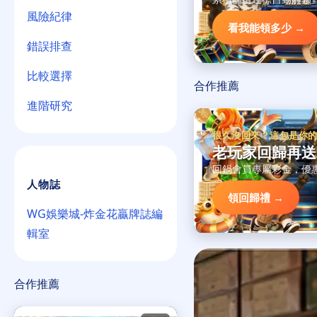
風險紀律
看我能領多少 →
錯誤排查
比較選擇
合作推薦
進階研究
很久沒回來？這包是你
老玩家回歸再送
回鍋會員專屬彩金，優
人物誌
領回歸禮 →
WG娛樂城-炸金花贏牌誌編
輯室
合作推薦