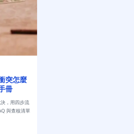
衝突怎麼
手冊
裁決，用四步流
Q 與查核清單