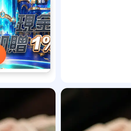
贊助
，
鎖
送