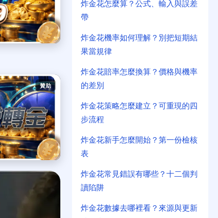
炸金花怎麼算？公式、輸入與誤差
帶
炸金花機率如何理解？別把短期結
果當規律
炸金花賠率怎麼換算？價格與機率
的差別
贊助
炸金花策略怎麼建立？可重現的四
步流程
炸金花新手怎麼開始？第一份檢核
表
炸金花常見錯誤有哪些？十二個判
讀陷阱
炸金花數據去哪裡看？來源與更新