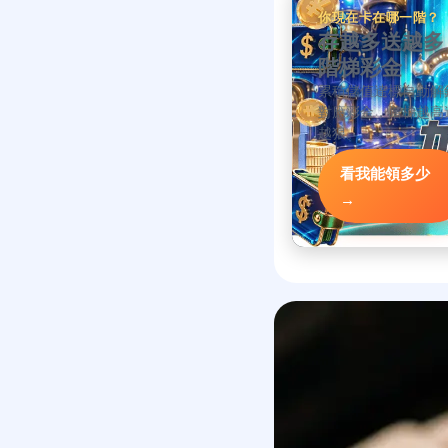
你現在卡在哪一階？
存越多送越多
階梯彩金
累積儲值達標自動解
對應彩金，階梯越高
越狠。
看我能領多少
→