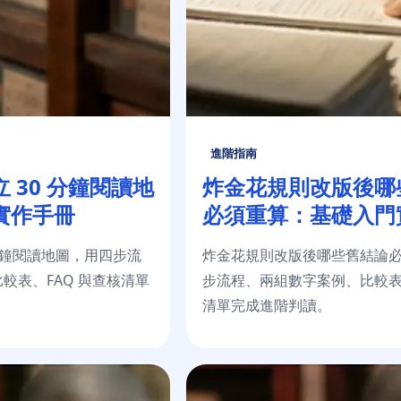
進階指南
 30 分鐘閱讀地
炸金花規則改版後哪
實作手冊
必須重算：基礎入門
 分鐘閱讀地圖，用四步流
炸金花規則改版後哪些舊結論
較表、FAQ 與查核清單
步流程、兩組數字案例、比較表、
清單完成進階判讀。