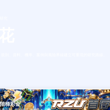
篇研究
花
、規則、資料、機率、案例與風險界線建立可重現的研究路線。
階梯彩金
對應彩金，階梯越高送越狠。