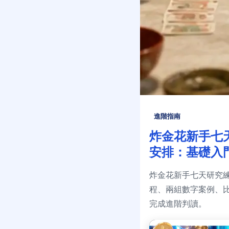
進階指南
炸金花新手七
安排：基礎入
炸金花新手七天研究
程、兩組數字案例、比
完成進階判讀。