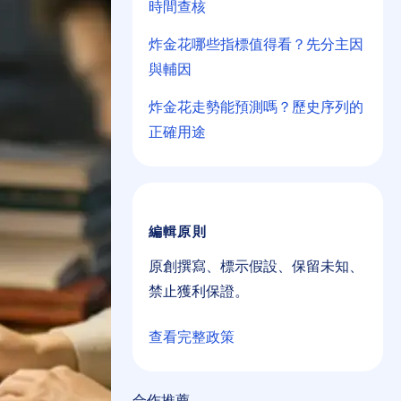
時間查核
炸金花哪些指標值得看？先分主因
與輔因
炸金花走勢能預測嗎？歷史序列的
正確用途
編輯原則
原創撰寫、標示假設、保留未知、
禁止獲利保證。
查看完整政策
合作推薦