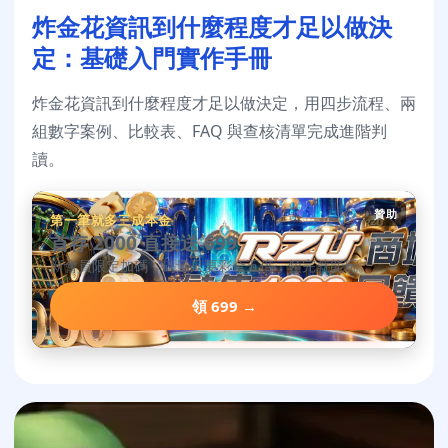
炸金花資訊到什麼程度才足以做決
定：基礎入門實作手冊
炸金花資訊到什麼程度才足以做決定，用四步流程、兩
組數字案例、比較表、FAQ 與查核清單完成進階判
讀。
贊助
第一筆就多三成本金
首存 2000 直接送 699
新會員限定加碼，碼量只要彩金五倍，領完就能玩。
領 699 →