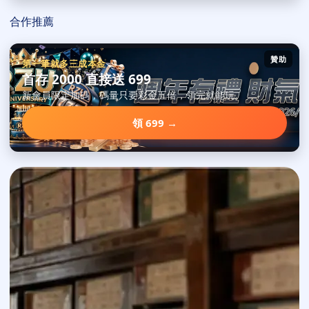
合作推薦
贊助
第一筆就多三成本金
首存 2000 直接送 699
新會員限定加碼，碼量只要彩金五倍，領完就能玩。
領 699 →