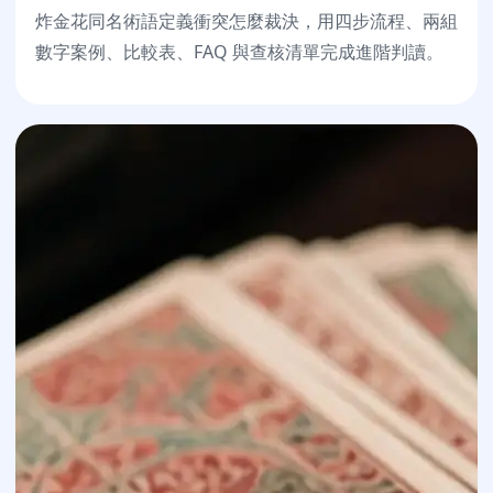
炸金花同名術語定義衝突怎麼裁決，用四步流程、兩組
數字案例、比較表、FAQ 與查核清單完成進階判讀。