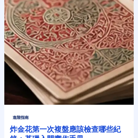
進階指南
炸金花第一次複盤應該檢查哪些紀