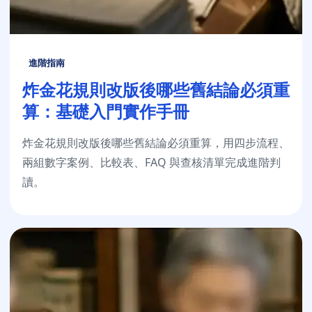
進階指南
炸金花規則改版後哪些舊結論必須重
算：基礎入門實作手冊
炸金花規則改版後哪些舊結論必須重算，用四步流程、
兩組數字案例、比較表、FAQ 與查核清單完成進階判
讀。