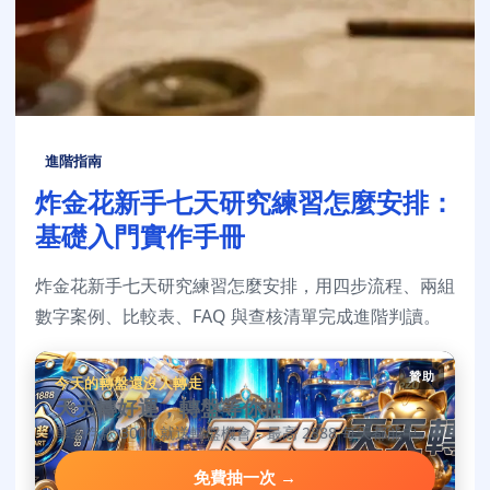
進階指南
炸金花新手七天研究練習怎麼安排：
基礎入門實作手冊
炸金花新手七天研究練習怎麼安排，用四步流程、兩組
數字案例、比較表、FAQ 與查核清單完成進階判讀。
贊助
今天的轉盤還沒人轉走
天天轉好運，轉盤等你抽
單筆存款 3000 就送轉盤機會，最高 2888 每天都能中。
免費抽一次 →