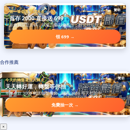
贊助
第一筆就多三成本金
首存 2000 直接送 699
新會員限定加碼，碼量只要彩金五倍，領完就能玩。
領 699 →
合作推薦
贊助
今天的轉盤還沒人轉走
天天轉好運，轉盤等你抽
單筆存款 3000 就送轉盤機會，最高 2888 每天都能中。
免費抽一次 →
×