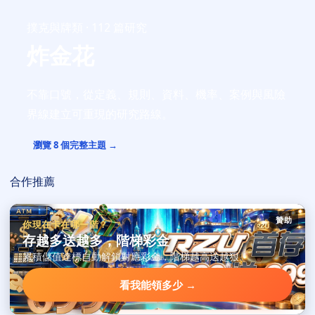
撲克與牌類 · 112 篇研究
炸金花
不靠口號，從定義、規則、資料、機率、案例與風險
界線建立可重現的研究路線。
瀏覽 8 個完整主題 →
合作推薦
贊助
你現在卡在哪一階？
存越多送越多，階梯彩金
累積儲值達標自動解鎖對應彩金，階梯越高送越狠。
看我能領多少 →