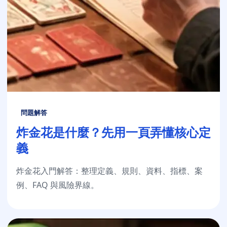
問題解答
炸金花是什麼？先用一頁弄懂核心定
義
炸金花入門解答：整理定義、規則、資料、指標、案
例、FAQ 與風險界線。