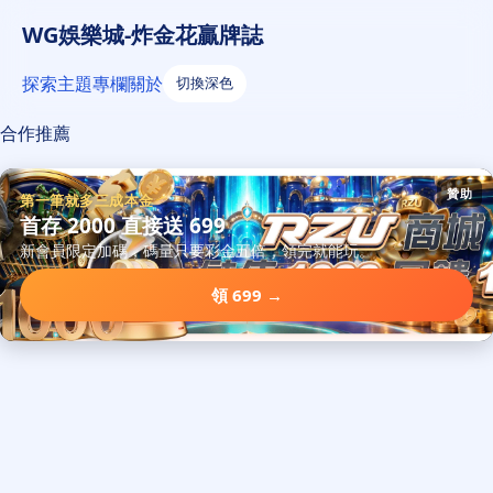
WG娛樂城-炸金花贏牌誌
探索
主題
專欄
關於
切換深色
合作推薦
贊助
第一筆就多三成本金
首存 2000 直接送 699
新會員限定加碼，碼量只要彩金五倍，領完就能玩。
領 699 →