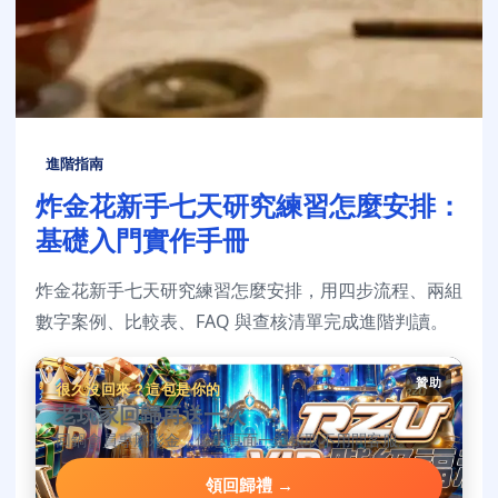
進階指南
炸金花新手七天研究練習怎麼安排：
基礎入門實作手冊
炸金花新手七天研究練習怎麼安排，用四步流程、兩組
數字案例、比較表、FAQ 與查核清單完成進階判讀。
贊助
很久沒回來？這包是你的
老玩家回歸再送一次
回鍋會員專屬彩金，優惠頁面一鍵領取不用問客服。
領回歸禮 →