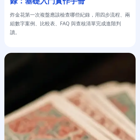
錄：基礎入門實作手冊
炸金花第一次複盤應該檢查哪些紀錄，用四步流程、兩
組數字案例、比較表、FAQ 與查核清單完成進階判
讀。