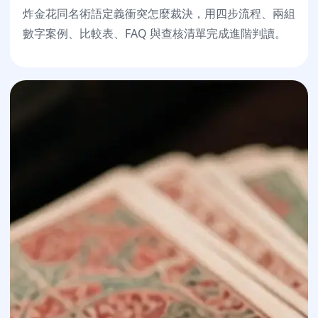
炸金花同名術語定義衝突怎麼裁決，用四步流程、兩組
數字案例、比較表、FAQ 與查核清單完成進階判讀。