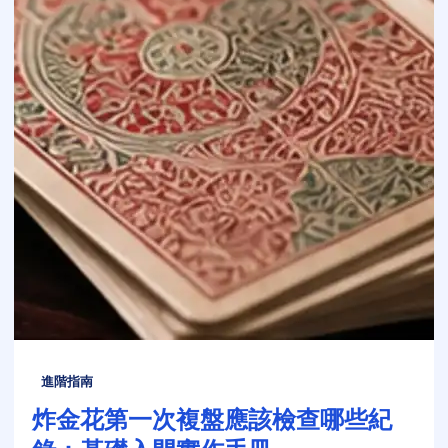
進階指南
炸金花第一次複盤應該檢查哪些紀