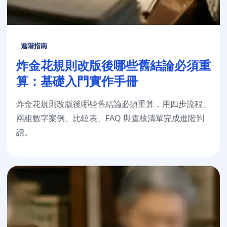
進階指南
炸金花規則改版後哪些舊結論必須重
算：基礎入門實作手冊
炸金花規則改版後哪些舊結論必須重算，用四步流程、
兩組數字案例、比較表、FAQ 與查核清單完成進階判
讀。