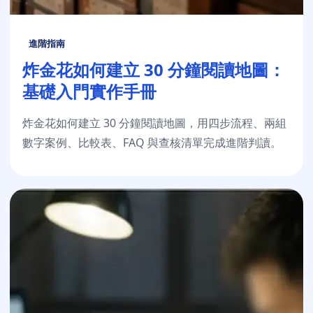
進階指南
炸金花如何建立 30 分鐘閱讀地圖：
基礎入門實作手冊
炸金花如何建立 30 分鐘閱讀地圖，用四步流程、兩組
數字案例、比較表、FAQ 與查核清單完成進階判讀。