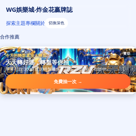
WG娛樂城-炸金花贏牌誌
探索
主題
專欄
關於
切換深色
合作推薦
贊助
今天的轉盤還沒人轉走
天天轉好運，轉盤等你抽
單筆存款 3000 就送轉盤機會，最高 2888 每天都能中。
免費抽一次 →