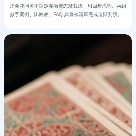
炸金花同名術語定義衝突怎麼裁決，用四步流程、兩組
數字案例、比較表、FAQ 與查核清單完成進階判讀。