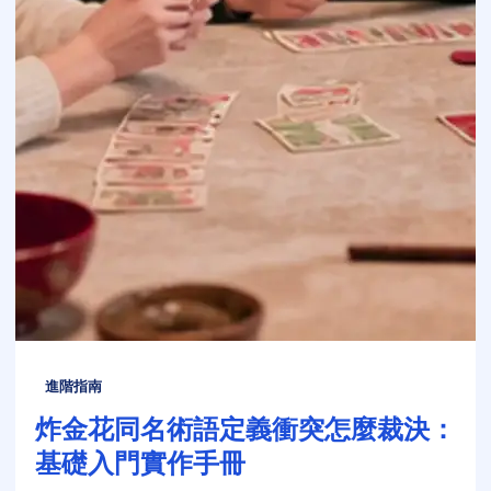
進階指南
炸金花同名術語定義衝突怎麼裁決：
基礎入門實作手冊