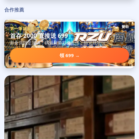
合作推薦
贊助
第一筆就多三成本金
首存 2000 直接送 699
新會員限定加碼，碼量只要彩金五倍，領完就能玩。
領 699 →