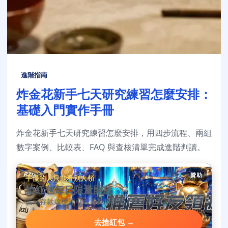
進階指南
炸金花新手七天研究練習怎麼安排：
基礎入門實作手冊
炸金花新手七天研究練習怎麼安排，用四步流程、兩組
數字案例、比較表、FAQ 與查核清單完成進階判讀。
贊助
手慢的人只能看別人領
搶紅包每日限量開放
當日存款達標即可到首頁搶紅包，手速決定金額。
去搶紅包 →