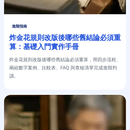
進階指南
炸金花規則改版後哪些舊結論必須重
算：基礎入門實作手冊
炸金花規則改版後哪些舊結論必須重算，用四步流程、
兩組數字案例、比較表、FAQ 與查核清單完成進階判
讀。