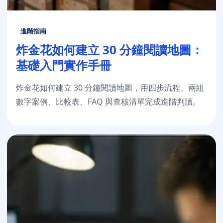
進階指南
炸金花如何建立 30 分鐘閱讀地圖：
基礎入門實作手冊
炸金花如何建立 30 分鐘閱讀地圖，用四步流程、兩組
數字案例、比較表、FAQ 與查核清單完成進階判讀。