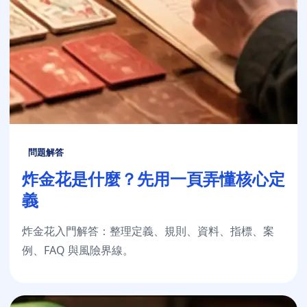
問題解答
炸金花是什麼？先用一頁弄懂核心定
義
炸金花入門解答：整理定義、規則、資料、指標、案
例、FAQ 與風險界線。