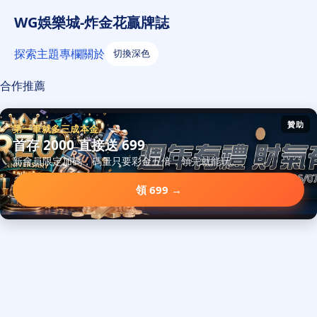
WG娛樂城-炸金花贏牌誌
探索
主題
專欄
關於
切換深色
合作推薦
贊助
第一筆就多三成本金
首存 2000 直接送 699
新會員限定加碼，碼量只要彩金五倍，領完就能玩。
領 699 →