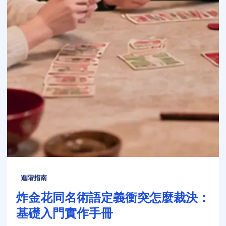
進階指南
炸金花同名術語定義衝突怎麼裁決：
基礎入門實作手冊