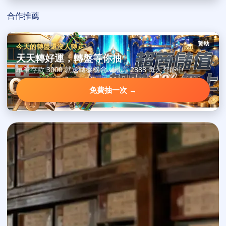
合作推薦
贊助
今天的轉盤還沒人轉走
天天轉好運，轉盤等你抽
單筆存款 3000 就送轉盤機會，最高 2888 每天都能中。
免費抽一次 →