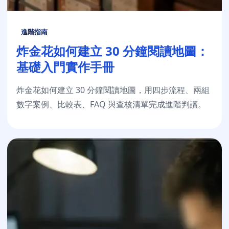
進階指南
炸金花如何建立 30 分鐘閱讀地圖：
基礎入門實作手冊
炸金花如何建立 30 分鐘閱讀地圖，用四步流程、兩組
數字案例、比較表、FAQ 與查核清單完成進階判讀。