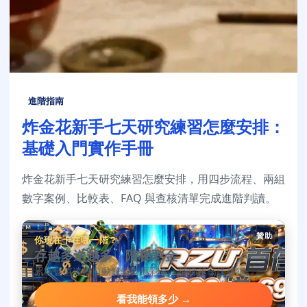
進階指南
炸金花新手七天研究練習怎麼安排：
基礎入門實作手冊
炸金花新手七天研究練習怎麼安排，用四步流程、兩組
數字案例、比較表、FAQ 與查核清單完成進階判讀。
贊助
你現在卡在哪一階？
存越多送越多，階梯彩金
累積儲值達標自動解鎖對應彩金，階梯越高送越狠。
看我能領多少 →