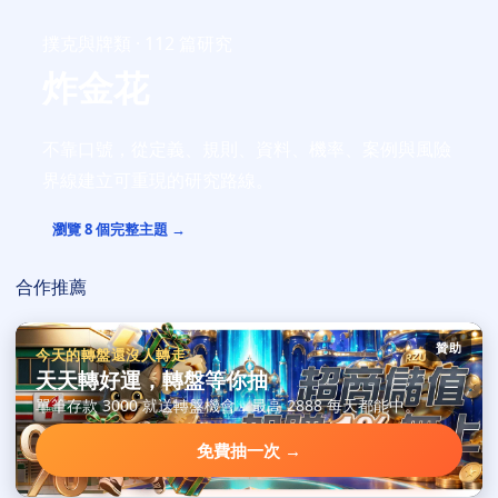
撲克與牌類 · 112 篇研究
炸金花
不靠口號，從定義、規則、資料、機率、案例與風險
界線建立可重現的研究路線。
瀏覽 8 個完整主題 →
合作推薦
贊助
今天的轉盤還沒人轉走
天天轉好運，轉盤等你抽
單筆存款 3000 就送轉盤機會，最高 2888 每天都能中。
免費抽一次 →