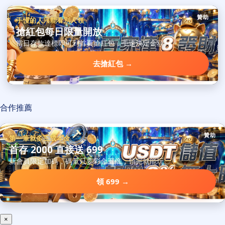
贊助
手慢的人只能看別人領
搶紅包每日限量開放
當日存款達標即可到首頁搶紅包，手速決定金額。
去搶紅包 →
合作推薦
贊助
第一筆就多三成本金
首存 2000 直接送 699
新會員限定加碼，碼量只要彩金五倍，領完就能玩。
領 699 →
×