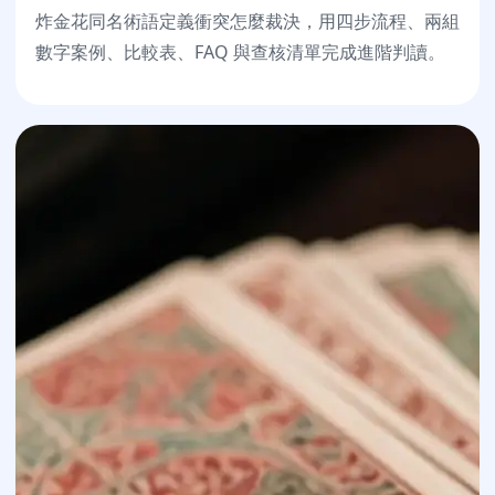
炸金花同名術語定義衝突怎麼裁決，用四步流程、兩組
數字案例、比較表、FAQ 與查核清單完成進階判讀。