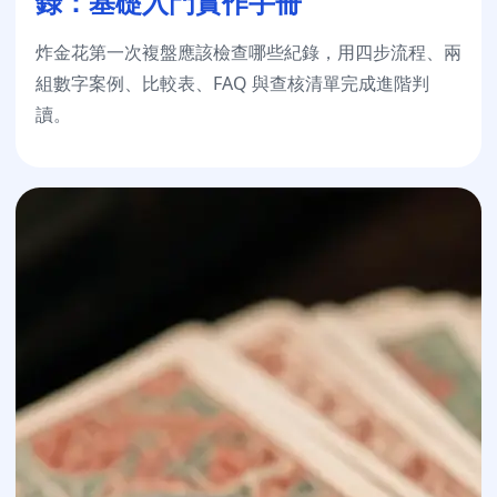
錄：基礎入門實作手冊
炸金花第一次複盤應該檢查哪些紀錄，用四步流程、兩
組數字案例、比較表、FAQ 與查核清單完成進階判
讀。