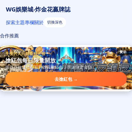
WG娛樂城-炸金花贏牌誌
探索
主題
專欄
關於
切換深色
合作推薦
贊助
手慢的人只能看別人領
搶紅包每日限量開放
當日存款達標即可到首頁搶紅包，手速決定金額。
去搶紅包 →