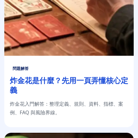
問題解答
炸金花是什麼？先用一頁弄懂核心定
義
炸金花入門解答：整理定義、規則、資料、指標、案
例、FAQ 與風險界線。