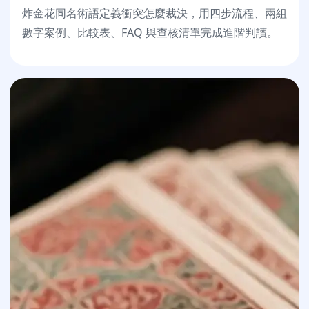
炸金花同名術語定義衝突怎麼裁決，用四步流程、兩組
數字案例、比較表、FAQ 與查核清單完成進階判讀。