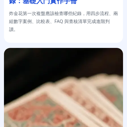
錄：基礎入門實作手冊
炸金花第一次複盤應該檢查哪些紀錄，用四步流程、兩
組數字案例、比較表、FAQ 與查核清單完成進階判
讀。