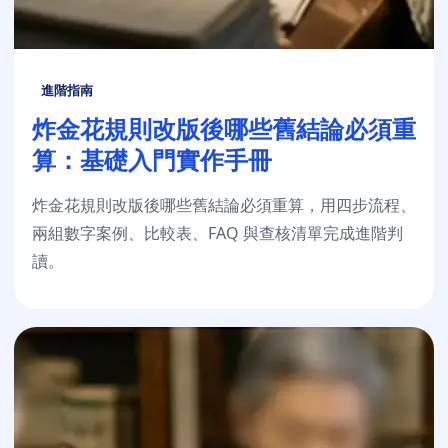
進階指南
炸金花規則改版後哪些舊結論必須重
算：基礎入門實作手冊
炸金花規則改版後哪些舊結論必須重算，用四步流程、
兩組數字案例、比較表、FAQ 與查核清單完成進階判
讀。