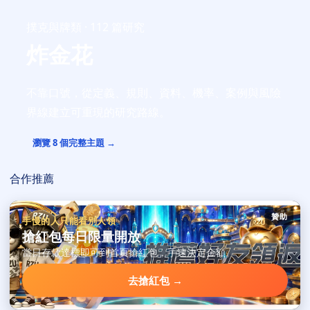
撲克與牌類 · 112 篇研究
炸金花
不靠口號，從定義、規則、資料、機率、案例與風險
界線建立可重現的研究路線。
瀏覽 8 個完整主題 →
合作推薦
贊助
手慢的人只能看別人領
搶紅包每日限量開放
當日存款達標即可到首頁搶紅包，手速決定金額。
去搶紅包 →