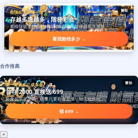
贊助
你現在卡在哪一階？
存越多送越多，階梯彩金
累積儲值達標自動解鎖對應彩金，階梯越高送越狠。
看我能領多少 →
合作推薦
贊助
第一筆就多三成本金
首存 2000 直接送 699
新會員限定加碼，碼量只要彩金五倍，領完就能玩。
領 699 →
×