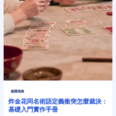
進階指南
炸金花同名術語定義衝突怎麼裁決：
基礎入門實作手冊