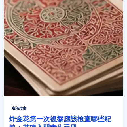
進階指南
炸金花第一次複盤應該檢查哪些紀