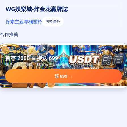
WG娛樂城-炸金花贏牌誌
探索
主題
專欄
關於
切換深色
合作推薦
贊助
第一筆就多三成本金
首存 2000 直接送 699
新會員限定加碼，碼量只要彩金五倍，領完就能玩。
領 699 →