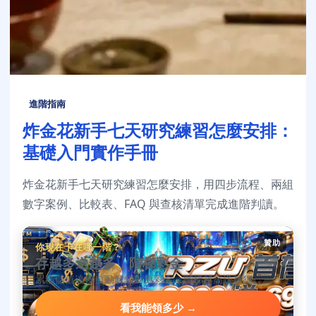
進階指南
炸金花新手七天研究練習怎麼安排：
基礎入門實作手冊
炸金花新手七天研究練習怎麼安排，用四步流程、兩組
數字案例、比較表、FAQ 與查核清單完成進階判讀。
贊助
你現在卡在哪一階？
存越多送越多，階梯彩金
累積儲值達標自動解鎖對應彩金，階梯越高送越狠。
看我能領多少 →