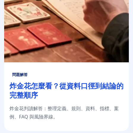
問題解答
炸金花怎麼看？從資料口徑到結論的
完整順序
炸金花判讀解答：整理定義、規則、資料、指標、案
例、FAQ 與風險界線。