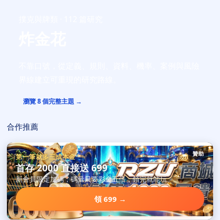
撲克與牌類 · 112 篇研究
炸金花
不靠口號，從定義、規則、資料、機率、案例與風險
界線建立可重現的研究路線。
瀏覽 8 個完整主題 →
合作推薦
贊助
第一筆就多三成本金
首存 2000 直接送 699
新會員限定加碼，碼量只要彩金五倍，領完就能玩。
領 699 →