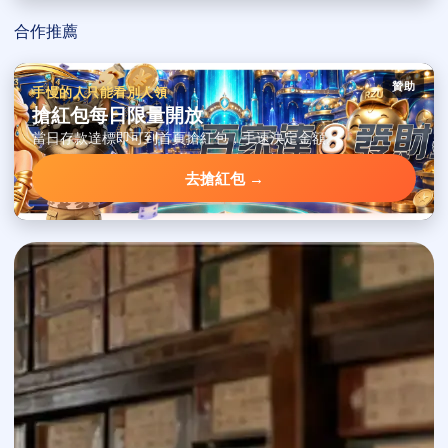
合作推薦
贊助
手慢的人只能看別人領
搶紅包每日限量開放
當日存款達標即可到首頁搶紅包，手速決定金額。
去搶紅包 →