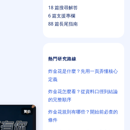
18 篇搜尋解答
6 篇支援專欄
88 篇長尾指南
熱門研究路線
炸金花是什麼？先用一頁弄懂核心
定義
炸金花怎麼看？從資料口徑到結論
的完整順序
炸金花規則有哪些？開始前必查的
贊助
條件