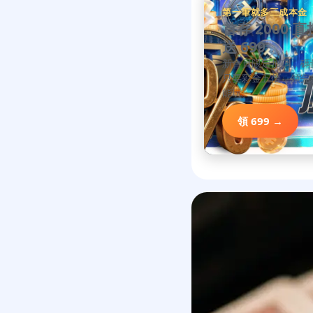
第一筆就多三成本金
首存 2000 直
送 699
新會員限定加碼，碼
只要彩金五倍，領完
能玩。
領 699 →