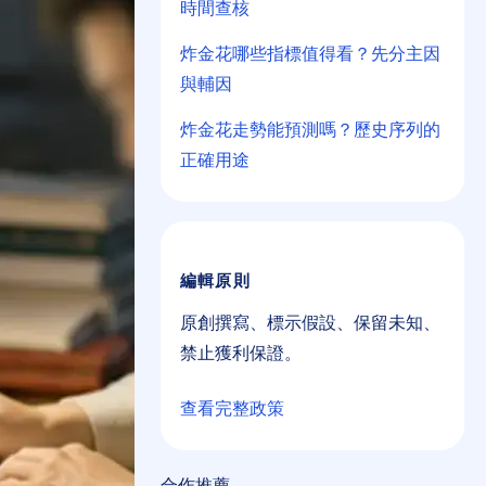
時間查核
炸金花哪些指標值得看？先分主因
與輔因
炸金花走勢能預測嗎？歷史序列的
正確用途
編輯原則
原創撰寫、標示假設、保留未知、
禁止獲利保證。
查看完整政策
合作推薦