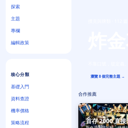
探索
主題
撲克與牌類 · 112 
炸金
專欄
編輯政策
不靠口號，從定義
核心分類
瀏覽 8 個完整主題 →
基礎入門
合作推薦
資料查證
機率價格
第一筆就多三成本金
首存 2000 直接
策略流程
新會員限定加碼，碼量