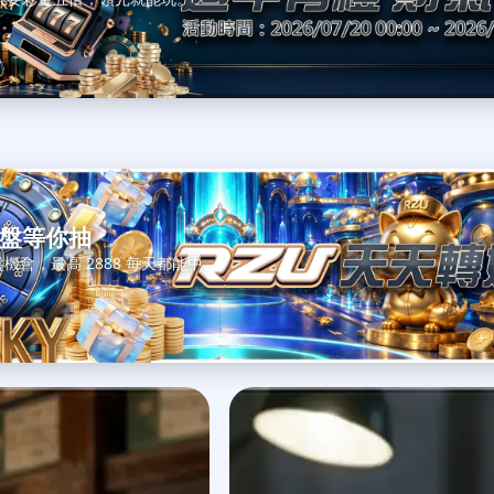
盤等你抽
盤機會，最高 2888 每天都能中。