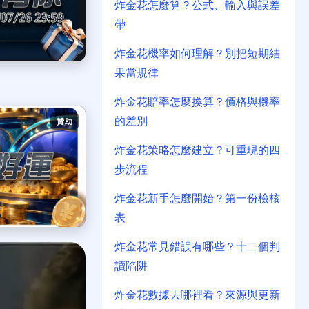
炸金花怎麼算？公式、輸入與誤差
帶
炸金花機率如何理解？別把短期結
果當規律
炸金花賠率怎麼換算？價格與機率
的差別
贊助
炸金花策略怎麼建立？可重現的四
步流程
炸金花新手怎麼開始？第一份檢核
表
炸金花常見錯誤有哪些？十二個判
讀陷阱
炸金花數據去哪裡看？來源與更新