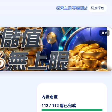
探索
主題
專欄
關於
切換深色
贊助
內容進度
112 / 112 篇已完成