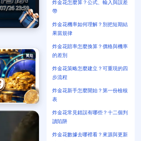
炸金花怎麼算？公式、輸入與誤差
帶
炸金花機率如何理解？別把短期結
果當規律
炸金花賠率怎麼換算？價格與機率
的差別
贊助
炸金花策略怎麼建立？可重現的四
步流程
炸金花新手怎麼開始？第一份檢核
表
炸金花常見錯誤有哪些？十二個判
讀陷阱
炸金花數據去哪裡看？來源與更新