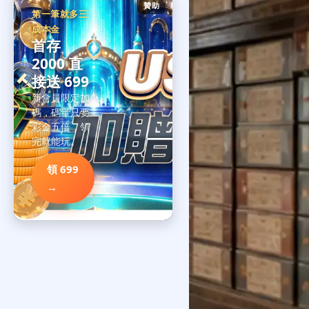
贊助
第一筆就多三
成本金
首存
2000 直
接送 699
新會員限定加
碼，碼量只要
彩金五倍，領
完就能玩。
領 699
→