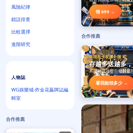
風險紀律
領 699 →
錯誤排查
比較選擇
合作推薦
進階研究
你現在卡在哪一階？
存越多送越多，
累積儲值達標自動解鎖
人物誌
看我能領多少 →
WG娛樂城-炸金花贏牌誌編
輯室
合作推薦