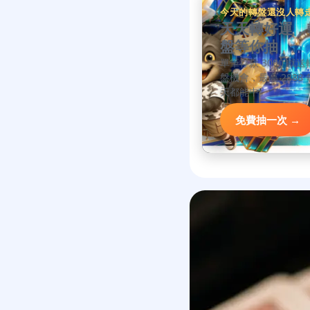
今天的轉盤還沒人轉
天天轉好運，
盤等你抽
單筆存款 3000 就送
盤機會，最高 2888 
天都能中。
免費抽一次 →