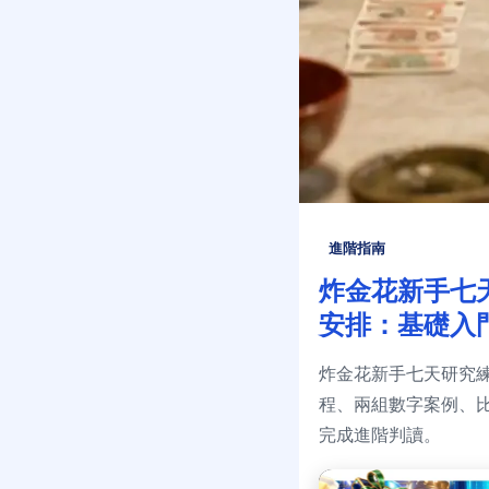
進階指南
炸金花新手七
安排：基礎入
炸金花新手七天研究
程、兩組數字案例、比
完成進階判讀。