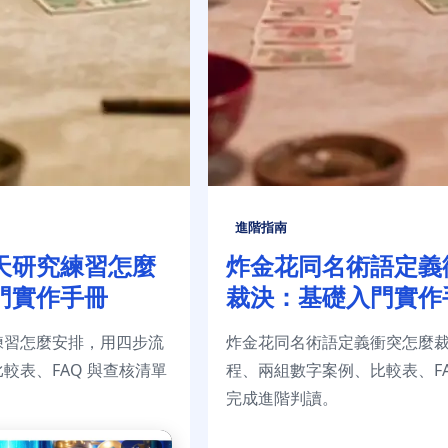
進階指南
天研究練習怎麼
炸金花同名術語定義
門實作手冊
裁決：基礎入門實作
練習怎麼安排，用四步流
炸金花同名術語定義衝突怎麼
較表、FAQ 與查核清單
程、兩組數字案例、比較表、FA
完成進階判讀。