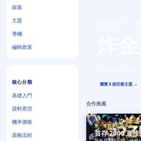
探索
主題
撲克與牌類 · 112 
炸金
專欄
編輯政策
不靠口號，從定義
核心分類
瀏覽 8 個完整主題 →
基礎入門
合作推薦
資料查證
機率價格
第一筆就多三成本金
首存 2000 直接
策略流程
新會員限定加碼，碼量