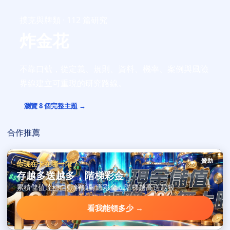
撲克與牌類 · 112 篇研究
炸金花
不靠口號，從定義、規則、資料、機率、案例與風險
界線建立可重現的研究路線。
瀏覽 8 個完整主題 →
合作推薦
贊助
你現在卡在哪一階？
存越多送越多，階梯彩金
累積儲值達標自動解鎖對應彩金，階梯越高送越狠。
看我能領多少 →