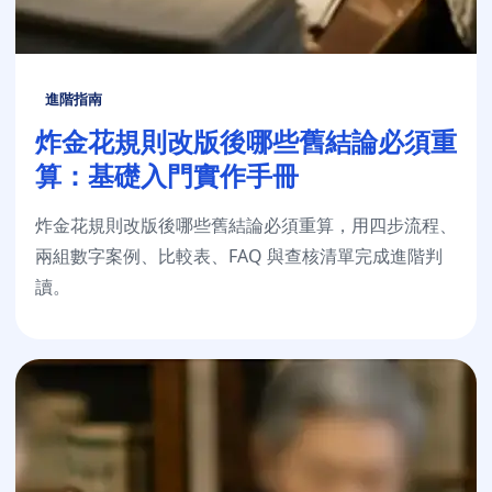
進階指南
炸金花規則改版後哪些舊結論必須重
算：基礎入門實作手冊
炸金花規則改版後哪些舊結論必須重算，用四步流程、
兩組數字案例、比較表、FAQ 與查核清單完成進階判
讀。