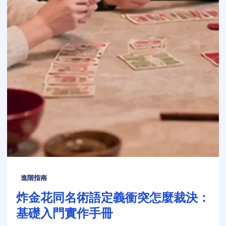
進階指南
炸金花同名術語定義衝突怎麼裁決：
基礎入門實作手冊