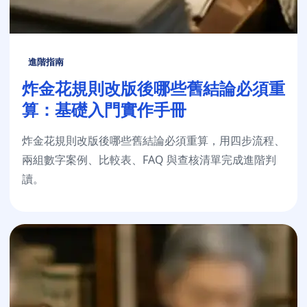
進階指南
炸金花規則改版後哪些舊結論必須重
算：基礎入門實作手冊
炸金花規則改版後哪些舊結論必須重算，用四步流程、
兩組數字案例、比較表、FAQ 與查核清單完成進階判
讀。