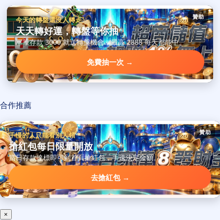
贊助
今天的轉盤還沒人轉走
天天轉好運，轉盤等你抽
單筆存款 3000 就送轉盤機會，最高 2888 每天都能中。
免費抽一次 →
合作推薦
贊助
手慢的人只能看別人領
搶紅包每日限量開放
當日存款達標即可到首頁搶紅包，手速決定金額。
去搶紅包 →
×