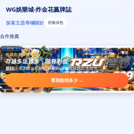
WG娛樂城-炸金花贏牌誌
探索
主題
專欄
關於
切換深色
合作推薦
贊助
你現在卡在哪一階？
存越多送越多，階梯彩金
累積儲值達標自動解鎖對應彩金，階梯越高送越狠。
看我能領多少 →