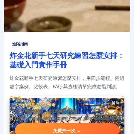
進階指南
炸金花新手七天研究練習怎麼安排：
基礎入門實作手冊
炸金花新手七天研究練習怎麼安排，用四步流程、兩組
數字案例、比較表、FAQ 與查核清單完成進階判讀。
贊助
今天的轉盤還沒人轉走
天天轉好運，轉盤等你抽
單筆存款 3000 就送轉盤機會，最高 2888 每天都能中。
免費抽一次 →