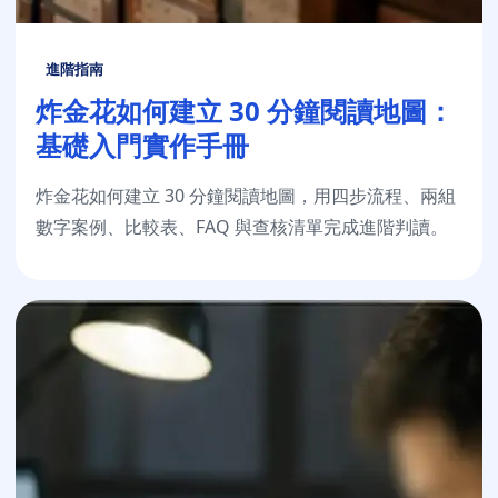
進階指南
炸金花如何建立 30 分鐘閱讀地圖：
基礎入門實作手冊
炸金花如何建立 30 分鐘閱讀地圖，用四步流程、兩組
數字案例、比較表、FAQ 與查核清單完成進階判讀。