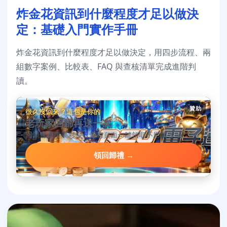
炸金花資訊到什麼程度才足以做決
定：基礎入門實作手冊
炸金花資訊到什麼程度才足以做決定，用四步流程、兩
組數字案例、比較表、FAQ 與查核清單完成進階判
讀。
贊助
很久沒回來？這包是你的
老玩家回歸再送一次
回鍋會員專屬彩金，優惠頁面一鍵領取不用問客服。
領回歸禮 →