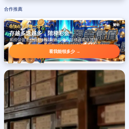
合作推薦
贊助
你現在卡在哪一階？
存越多送越多，階梯彩金
累積儲值達標自動解鎖對應彩金，階梯越高送越狠。
看我能領多少 →