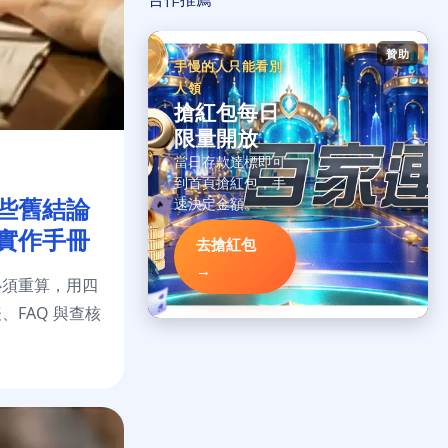
贊助
手慢的人只能看別
人領
搶紅包每日
限量開放
當日存款達標即可
到首頁搶紅包，手
些舊結論
速決定金額。
實作手冊
去搶紅包
→
必須重算，用四
FAQ 與查核