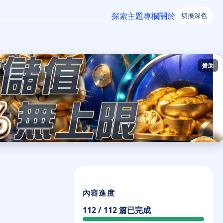
探索
主題
專欄
關於
切換深色
贊助
內容進度
112 / 112 篇已完成