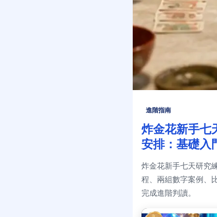
進階指南
炸金花新手七
安排：基礎入
炸金花新手七天研究
程、兩組數字案例、比
完成進階判讀。