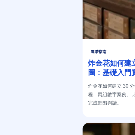
進階指南
炸金花如何建立
圖：基礎入門
炸金花如何建立 30
程、兩組數字案例、比
完成進階判讀。