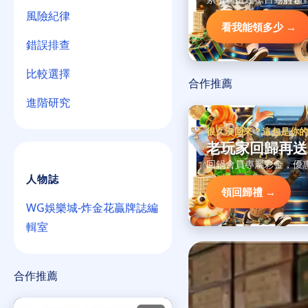
風險紀律
看我能領多少 →
錯誤排查
比較選擇
合作推薦
進階研究
很久沒回來？這包是你
老玩家回歸再送
回鍋會員專屬彩金，優
人物誌
領回歸禮 →
WG娛樂城-炸金花贏牌誌編
輯室
合作推薦