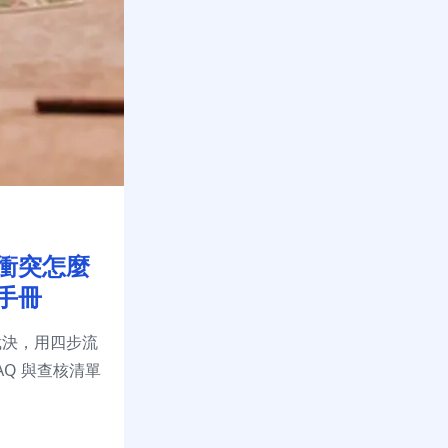
衝突怎麼
手冊
裁決，用四步流
Q 與查核清單