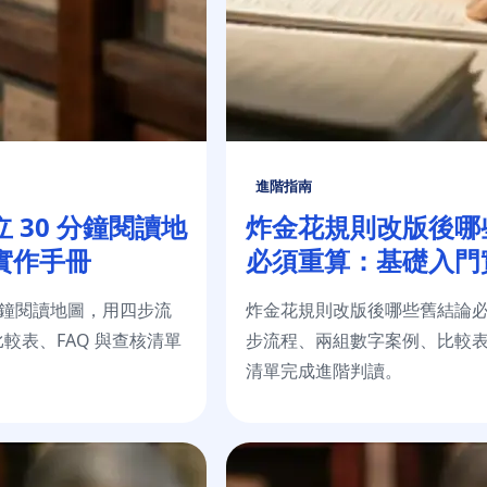
進階指南
 30 分鐘閱讀地
炸金花規則改版後哪
實作手冊
必須重算：基礎入門
 分鐘閱讀地圖，用四步流
炸金花規則改版後哪些舊結論
較表、FAQ 與查核清單
步流程、兩組數字案例、比較表、
清單完成進階判讀。