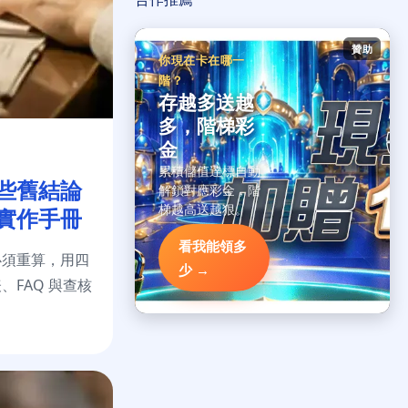
贊助
你現在卡在哪一
階？
存越多送越
多，階梯彩
金
累積儲值達標自動
些舊結論
解鎖對應彩金，階
梯越高送越狠。
實作手冊
看我能領多
必須重算，用四
少 →
FAQ 與查核