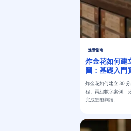
進階指南
炸金花如何建立
圖：基礎入門
炸金花如何建立 30
程、兩組數字案例、比
完成進階判讀。