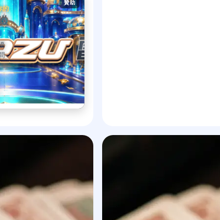
贊助
你的
送
優
問