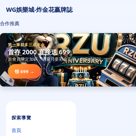
WG娛樂城-炸金花贏牌誌
合作推薦
第一筆就多三成本金
首存 2000 直接送 699
新會員限定加碼，碼量只要彩金五倍，領完就能玩。
領 699 →
探索導覽
首頁