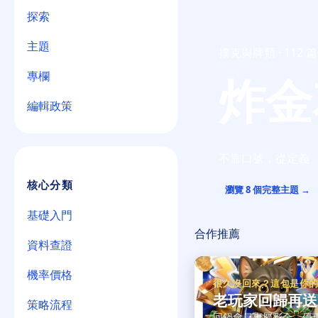
探索
主題
撲克與牌類 · 112 
炸金
專欄
編輯政策
不靠口號，從定義
核心分類
瀏覽 8 個完整主題 →
基礎入門
合作推薦
資料查證
機率價格
很久沒回來？這包是你
老玩家回歸再送
策略流程
回鍋會員專屬彩金，優