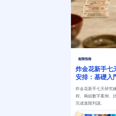
進階指南
炸金花新手七
安排：基礎入
炸金花新手七天研究
程、兩組數字案例、比
完成進階判讀。