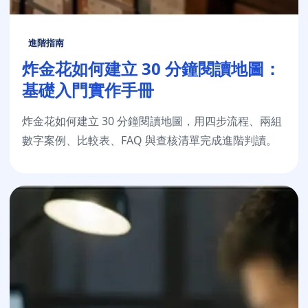
進階指南
炸金花如何建立 30 分鐘閱讀地圖：
基礎入門實作手冊
炸金花如何建立 30 分鐘閱讀地圖，用四步流程、兩組
數字案例、比較表、FAQ 與查核清單完成進階判讀。