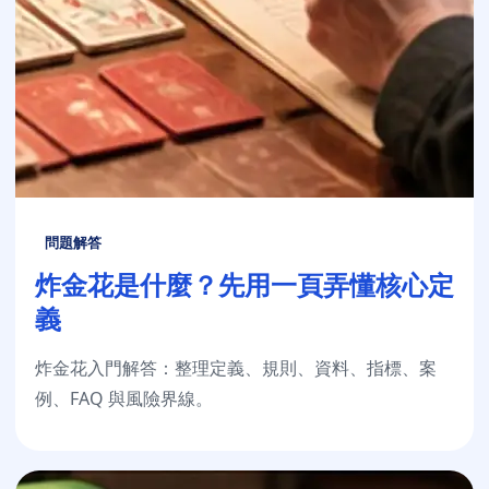
問題解答
炸金花是什麼？先用一頁弄懂核心定
義
炸金花入門解答：整理定義、規則、資料、指標、案
例、FAQ 與風險界線。