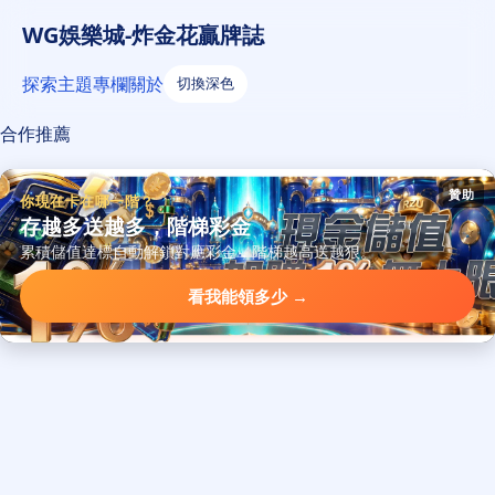
WG娛樂城-炸金花贏牌誌
探索
主題
專欄
關於
切換深色
合作推薦
贊助
你現在卡在哪一階？
存越多送越多，階梯彩金
累積儲值達標自動解鎖對應彩金，階梯越高送越狠。
看我能領多少 →