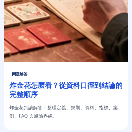
問題解答
炸金花怎麼看？從資料口徑到結論的
完整順序
炸金花判讀解答：整理定義、規則、資料、指標、案
例、FAQ 與風險界線。