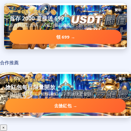
贊助
第一筆就多三成本金
首存 2000 直接送 699
新會員限定加碼，碼量只要彩金五倍，領完就能玩。
領 699 →
合作推薦
贊助
手慢的人只能看別人領
搶紅包每日限量開放
當日存款達標即可到首頁搶紅包，手速決定金額。
去搶紅包 →
×