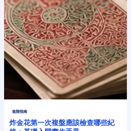
進階指南
炸金花第一次複盤應該檢查哪些紀