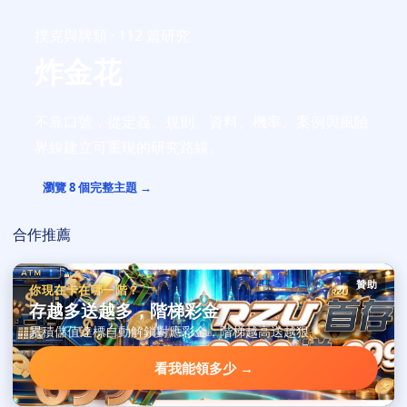
撲克與牌類 · 112 篇研究
炸金花
不靠口號，從定義、規則、資料、機率、案例與風險
界線建立可重現的研究路線。
瀏覽 8 個完整主題 →
合作推薦
贊助
你現在卡在哪一階？
存越多送越多，階梯彩金
累積儲值達標自動解鎖對應彩金，階梯越高送越狠。
看我能領多少 →