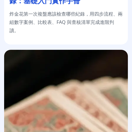
錄：基礎入門實作手冊
炸金花第一次複盤應該檢查哪些紀錄，用四步流程、兩
組數字案例、比較表、FAQ 與查核清單完成進階判
讀。