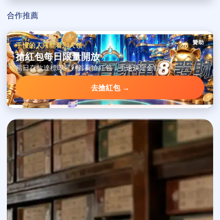
合作推薦
贊助
手慢的人只能看別人領
搶紅包每日限量開放
當日存款達標即可到首頁搶紅包，手速決定金額。
去搶紅包 →