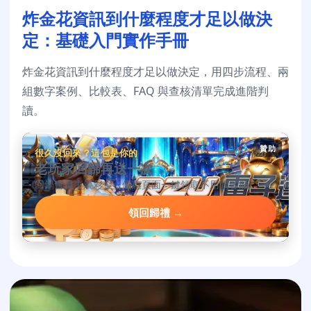
炸金花資訊到什麼程度才足以做決
定：基礎入門實作手冊
炸金花資訊到什麼程度才足以做決定，用四步流程、兩
組數字案例、比較表、FAQ 與查核清單完成進階判
讀。
贊助
很久沒回來？這包是你的
老玩家回歸再送一次
回鍋會員專屬彩金，優惠頁面一鍵領取不用問客服。
領回歸禮 →