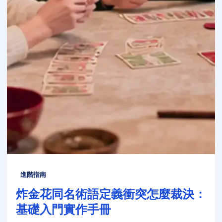
進階指南
炸金花同名術語定義衝突怎麼裁決：
基礎入門實作手冊