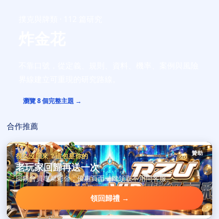
撲克與牌類 · 112 篇研究
炸金花
不靠口號，從定義、規則、資料、機率、案例與風險
界線建立可重現的研究路線。
瀏覽 8 個完整主題 →
合作推薦
贊助
很久沒回來？這包是你的
老玩家回歸再送一次
回鍋會員專屬彩金，優惠頁面一鍵領取不用問客服。
領回歸禮 →