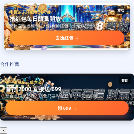
贊助
手慢的人只能看別人領
搶紅包每日限量開放
當日存款達標即可到首頁搶紅包，手速決定金額。
去搶紅包 →
合作推薦
贊助
第一筆就多三成本金
首存 2000 直接送 699
新會員限定加碼，碼量只要彩金五倍，領完就能玩。
領 699 →
×