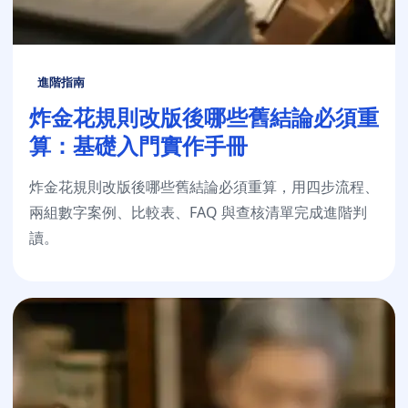
進階指南
炸金花規則改版後哪些舊結論必須重
算：基礎入門實作手冊
炸金花規則改版後哪些舊結論必須重算，用四步流程、
兩組數字案例、比較表、FAQ 與查核清單完成進階判
讀。