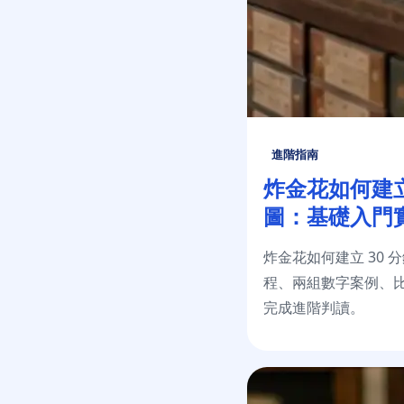
進階指南
炸金花如何建立
圖：基礎入門
炸金花如何建立 30
程、兩組數字案例、比
完成進階判讀。