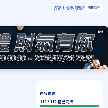
探索
主題
專欄
關於
切換深色
贊助
內容進度
112 / 112 篇已完成