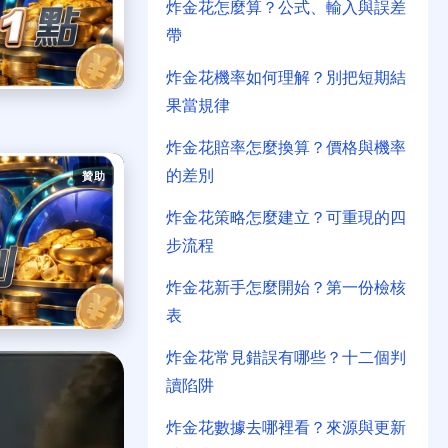
炸金花怎麼算？公式、輸入與誤差
帶
炸金花機率如何理解？別把短期結
果當規律
炸金花賠率怎麼換算？價格與機率
的差別
贊助
炸金花策略怎麼建立？可重現的四
步流程
炸金花新手怎麼開始？第一份檢核
表
炸金花常見錯誤有哪些？十二個判
讀陷阱
炸金花數據去哪裡看？來源與更新