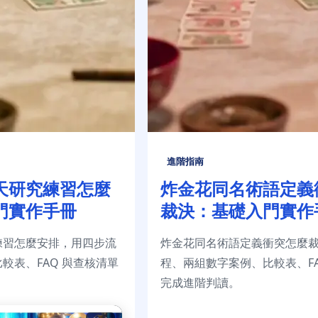
進階指南
天研究練習怎麼
炸金花同名術語定義
門實作手冊
裁決：基礎入門實作
練習怎麼安排，用四步流
炸金花同名術語定義衝突怎麼
較表、FAQ 與查核清單
程、兩組數字案例、比較表、FA
完成進階判讀。