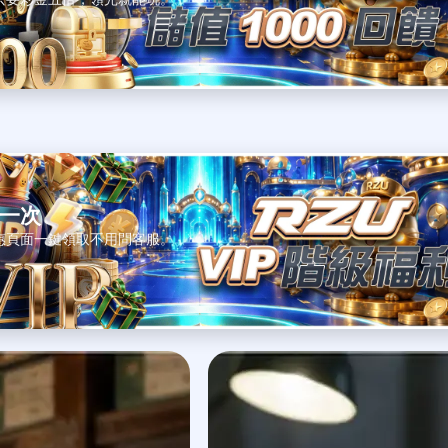
的
一次
惠頁面一鍵領取不用問客服。