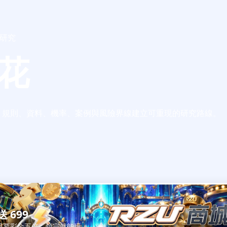
篇研究
花
、規則、資料、機率、案例與風險界線建立可重現的研究路線。
送 699
只要彩金五倍，領完就能玩。