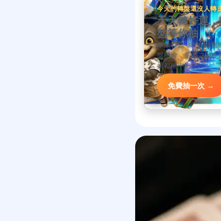
今天的轉盤還沒人轉
天天轉好運，
盤等你抽
單筆存款 3000 就送
盤機會，最高 2888 
天都能中。
免費抽一次 →