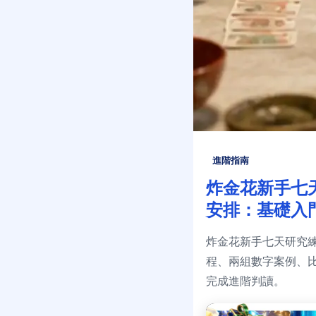
進階指南
炸金花新手七
安排：基礎入
炸金花新手七天研究
程、兩組數字案例、比
完成進階判讀。