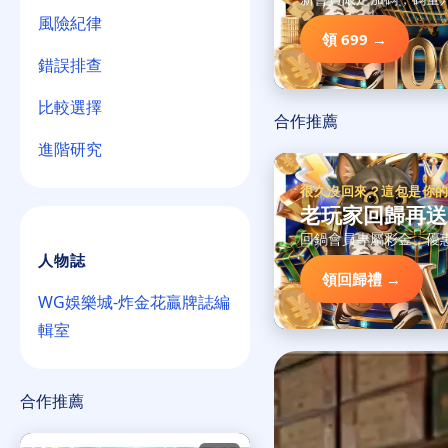
風險紀律
領 699 →
錯誤排查
比較選擇
合作推薦
進階研究
很久沒回來？這包是你
老玩家回歸再送
回鍋會員專屬彩金，優
人物誌
領回歸禮 →
WG娛樂城-炸金花贏牌誌編
輯室
合作推薦