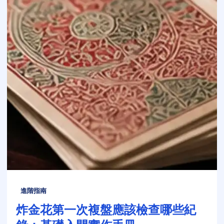
進階指南
炸金花第一次複盤應該檢查哪些紀