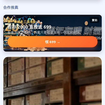
合作推薦
贊助
第一筆就多三成本金
首存 2000 直接送 699
新會員限定加碼，碼量只要彩金五倍，領完就能玩。
領 699 →