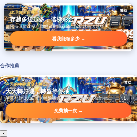
贊助
你現在卡在哪一階？
存越多送越多，階梯彩金
累積儲值達標自動解鎖對應彩金，階梯越高送越狠。
看我能領多少 →
合作推薦
贊助
今天的轉盤還沒人轉走
天天轉好運，轉盤等你抽
單筆存款 3000 就送轉盤機會，最高 2888 每天都能中。
免費抽一次 →
×