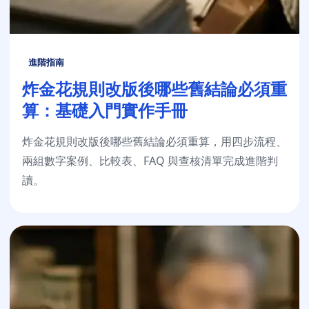
進階指南
炸金花規則改版後哪些舊結論必須重
算：基礎入門實作手冊
炸金花規則改版後哪些舊結論必須重算，用四步流程、
兩組數字案例、比較表、FAQ 與查核清單完成進階判
讀。