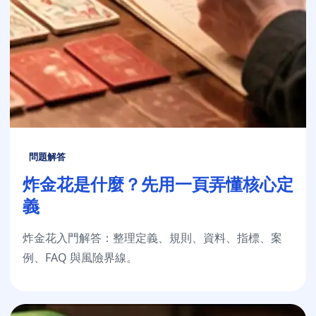
問題解答
炸金花是什麼？先用一頁弄懂核心定
義
炸金花入門解答：整理定義、規則、資料、指標、案
例、FAQ 與風險界線。