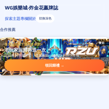
WG娛樂城-炸金花贏牌誌
探索
主題
專欄
關於
切換深色
合作推薦
贊助
很久沒回來？這包是你的
老玩家回歸再送一次
回鍋會員專屬彩金，優惠頁面一鍵領取不用問客服。
領回歸禮 →