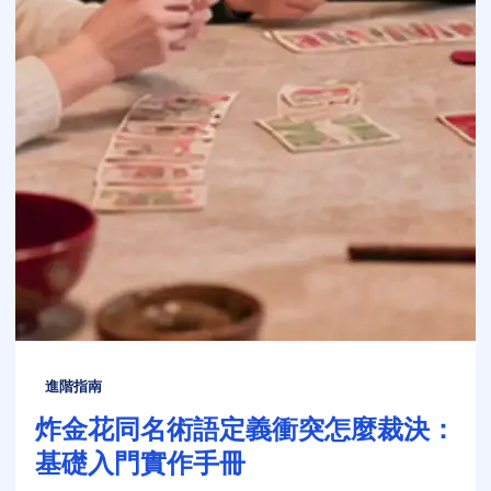
進階指南
炸金花同名術語定義衝突怎麼裁決：
基礎入門實作手冊