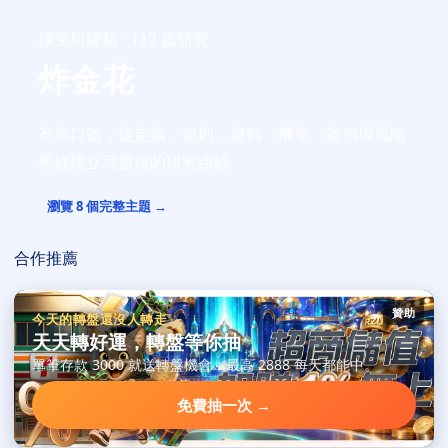
撲克與牌類 · 112 篇研究
炸金花
不靠口號，從定義、規則、資料、機率、案例與風險
界線建立可重現的研究路線。
瀏覽 8 個完整主題 →
合作推薦
贊助
今天的轉盤還沒人轉走
天天轉好運，轉盤等你抽
單筆存款 3000 就送轉盤機會，最高 2888 每天都能中。
免費抽一次 →