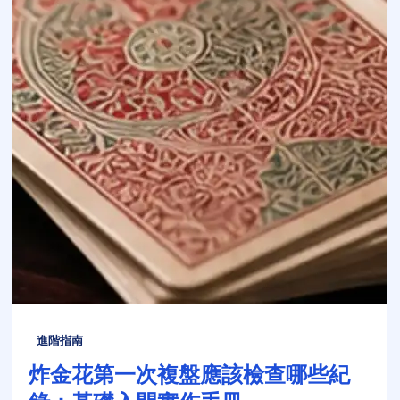
進階指南
炸金花第一次複盤應該檢查哪些紀