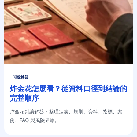
問題解答
炸金花怎麼看？從資料口徑到結論的
完整順序
炸金花判讀解答：整理定義、規則、資料、指標、案
例、FAQ 與風險界線。