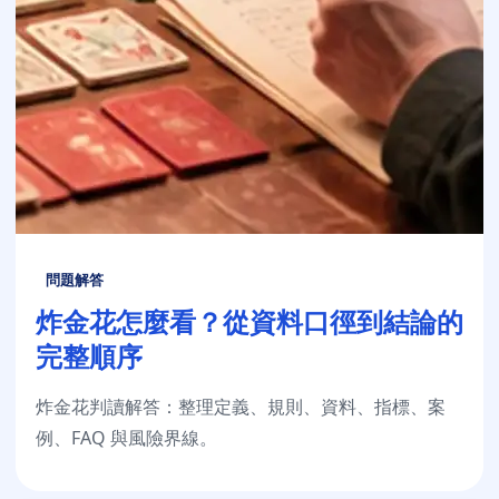
問題解答
炸金花怎麼看？從資料口徑到結論的
完整順序
炸金花判讀解答：整理定義、規則、資料、指標、案
例、FAQ 與風險界線。