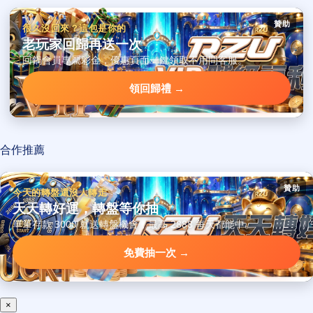
贊助
很久沒回來？這包是你的
老玩家回歸再送一次
回鍋會員專屬彩金，優惠頁面一鍵領取不用問客服。
領回歸禮 →
合作推薦
贊助
今天的轉盤還沒人轉走
天天轉好運，轉盤等你抽
單筆存款 3000 就送轉盤機會，最高 2888 每天都能中。
免費抽一次 →
×