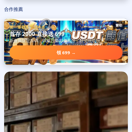
合作推薦
贊助
第一筆就多三成本金
首存 2000 直接送 699
新會員限定加碼，碼量只要彩金五倍，領完就能玩。
領 699 →