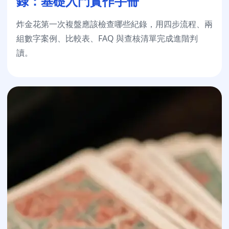
錄：基礎入門實作手冊
炸金花第一次複盤應該檢查哪些紀錄，用四步流程、兩
組數字案例、比較表、FAQ 與查核清單完成進階判
讀。