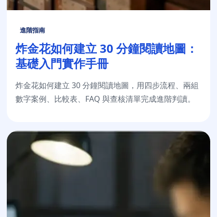
進階指南
炸金花如何建立 30 分鐘閱讀地圖：
基礎入門實作手冊
炸金花如何建立 30 分鐘閱讀地圖，用四步流程、兩組
數字案例、比較表、FAQ 與查核清單完成進階判讀。