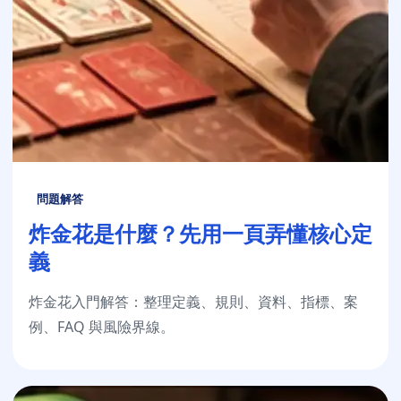
問題解答
炸金花是什麼？先用一頁弄懂核心定
義
炸金花入門解答：整理定義、規則、資料、指標、案
例、FAQ 與風險界線。