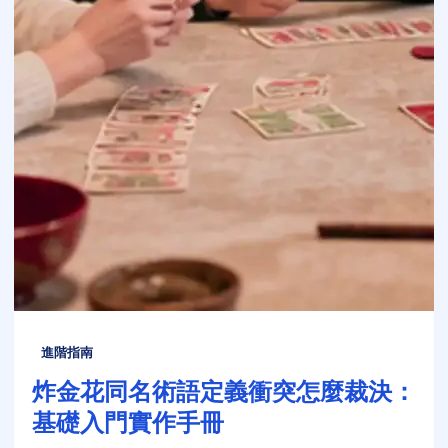
進階指南
炸金花同名術語定義衝突怎麼裁決：
基礎入門實作手冊