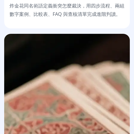
炸金花同名術語定義衝突怎麼裁決，用四步流程、兩組
數字案例、比較表、FAQ 與查核清單完成進階判讀。