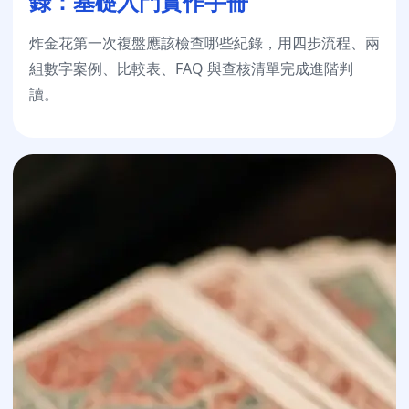
錄：基礎入門實作手冊
炸金花第一次複盤應該檢查哪些紀錄，用四步流程、兩
組數字案例、比較表、FAQ 與查核清單完成進階判
讀。