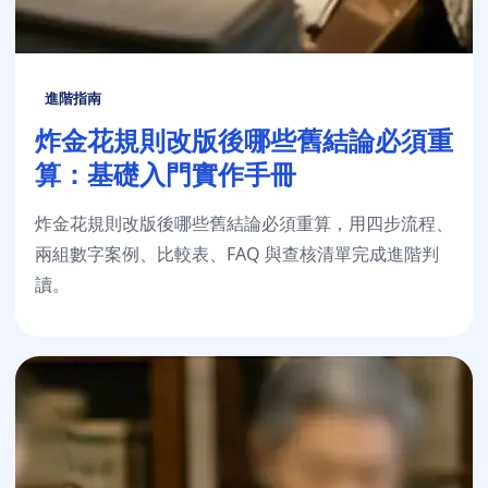
進階指南
炸金花規則改版後哪些舊結論必須重
算：基礎入門實作手冊
炸金花規則改版後哪些舊結論必須重算，用四步流程、
兩組數字案例、比較表、FAQ 與查核清單完成進階判
讀。