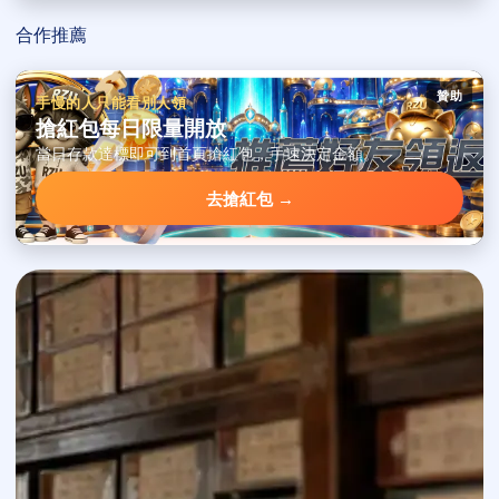
合作推薦
贊助
手慢的人只能看別人領
搶紅包每日限量開放
當日存款達標即可到首頁搶紅包，手速決定金額。
去搶紅包 →