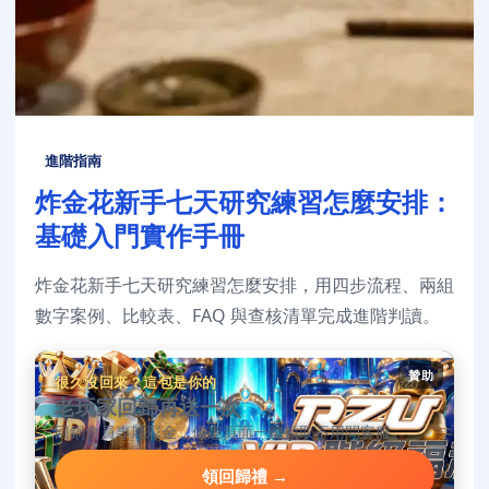
進階指南
炸金花新手七天研究練習怎麼安排：
基礎入門實作手冊
炸金花新手七天研究練習怎麼安排，用四步流程、兩組
數字案例、比較表、FAQ 與查核清單完成進階判讀。
贊助
很久沒回來？這包是你的
老玩家回歸再送一次
回鍋會員專屬彩金，優惠頁面一鍵領取不用問客服。
領回歸禮 →