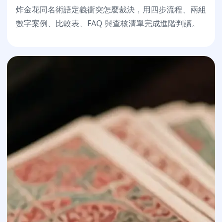
炸金花同名術語定義衝突怎麼裁決，用四步流程、兩組
數字案例、比較表、FAQ 與查核清單完成進階判讀。