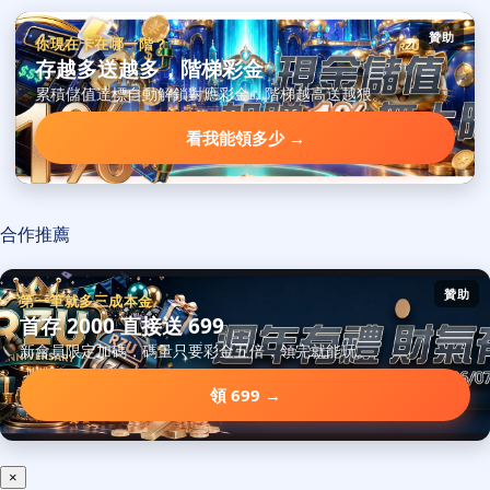
贊助
你現在卡在哪一階？
存越多送越多，階梯彩金
累積儲值達標自動解鎖對應彩金，階梯越高送越狠。
看我能領多少 →
合作推薦
贊助
第一筆就多三成本金
首存 2000 直接送 699
新會員限定加碼，碼量只要彩金五倍，領完就能玩。
領 699 →
×