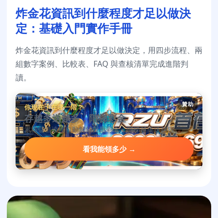
炸金花資訊到什麼程度才足以做決
定：基礎入門實作手冊
炸金花資訊到什麼程度才足以做決定，用四步流程、兩
組數字案例、比較表、FAQ 與查核清單完成進階判
讀。
贊助
你現在卡在哪一階？
存越多送越多，階梯彩金
累積儲值達標自動解鎖對應彩金，階梯越高送越狠。
看我能領多少 →