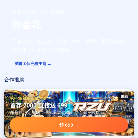
撲克與牌類 · 112 篇研究
炸金花
不靠口號，從定義、規則、資料、機率、案例與風險
界線建立可重現的研究路線。
瀏覽 8 個完整主題 →
合作推薦
贊助
第一筆就多三成本金
首存 2000 直接送 699
新會員限定加碼，碼量只要彩金五倍，領完就能玩。
領 699 →