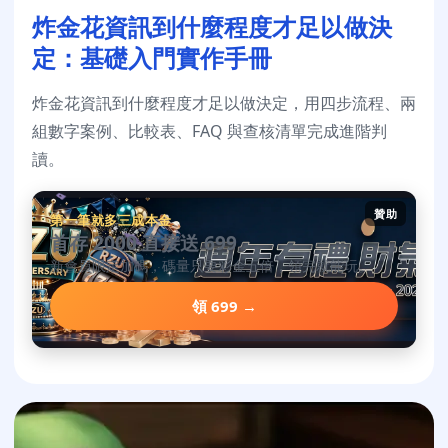
炸金花資訊到什麼程度才足以做決
定：基礎入門實作手冊
炸金花資訊到什麼程度才足以做決定，用四步流程、兩
組數字案例、比較表、FAQ 與查核清單完成進階判
讀。
贊助
第一筆就多三成本金
首存 2000 直接送 699
新會員限定加碼，碼量只要彩金五倍，領完就能玩。
領 699 →