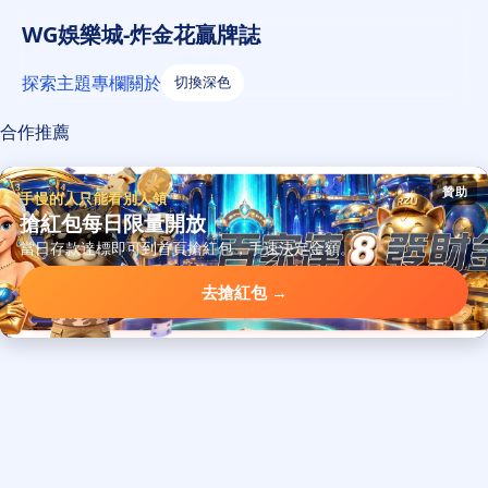
WG娛樂城-炸金花贏牌誌
探索
主題
專欄
關於
切換深色
合作推薦
贊助
手慢的人只能看別人領
搶紅包每日限量開放
當日存款達標即可到首頁搶紅包，手速決定金額。
去搶紅包 →