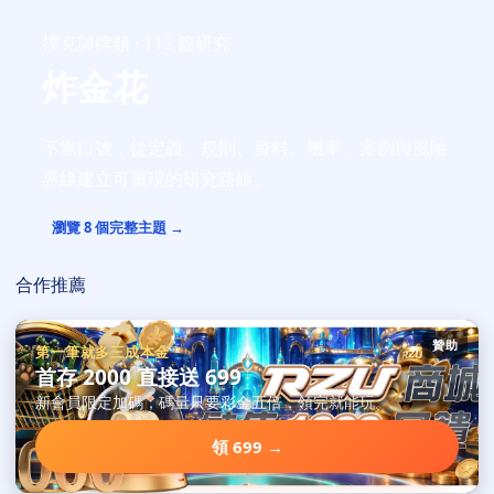
撲克與牌類 · 112 篇研究
炸金花
不靠口號，從定義、規則、資料、機率、案例與風險
界線建立可重現的研究路線。
瀏覽 8 個完整主題 →
合作推薦
贊助
第一筆就多三成本金
首存 2000 直接送 699
新會員限定加碼，碼量只要彩金五倍，領完就能玩。
領 699 →