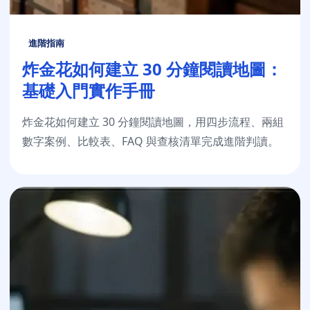
進階指南
炸金花如何建立 30 分鐘閱讀地圖：
基礎入門實作手冊
炸金花如何建立 30 分鐘閱讀地圖，用四步流程、兩組
數字案例、比較表、FAQ 與查核清單完成進階判讀。