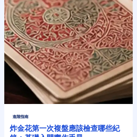
進階指南
炸金花第一次複盤應該檢查哪些紀