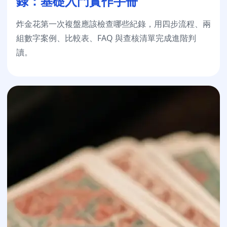
錄：基礎入門實作手冊
炸金花第一次複盤應該檢查哪些紀錄，用四步流程、兩
組數字案例、比較表、FAQ 與查核清單完成進階判
讀。