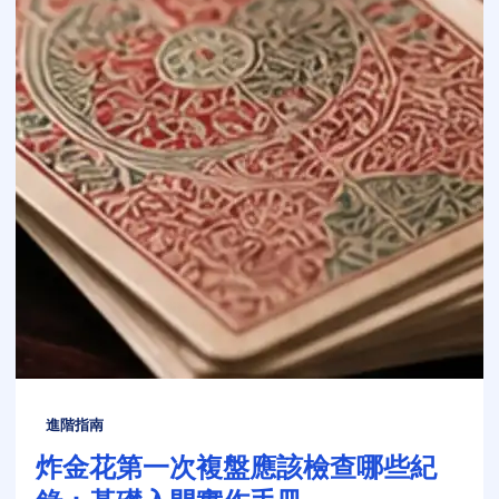
進階指南
炸金花第一次複盤應該檢查哪些紀