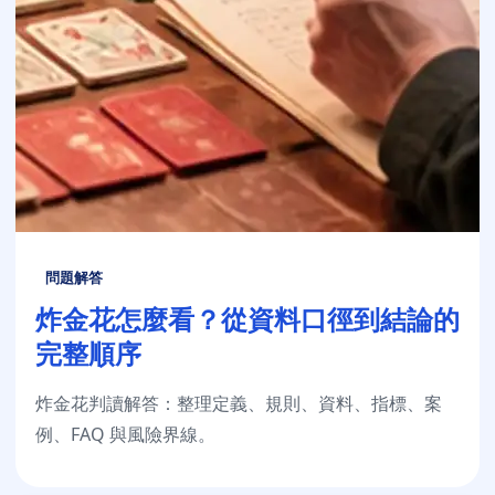
問題解答
炸金花怎麼看？從資料口徑到結論的
完整順序
炸金花判讀解答：整理定義、規則、資料、指標、案
例、FAQ 與風險界線。