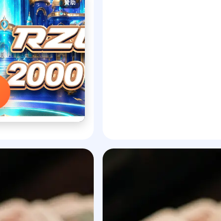
贊助
，
鎖
送