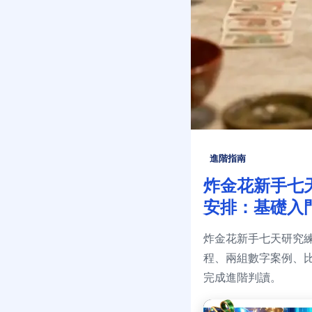
進階指南
炸金花新手七
安排：基礎入
炸金花新手七天研究
程、兩組數字案例、比
完成進階判讀。