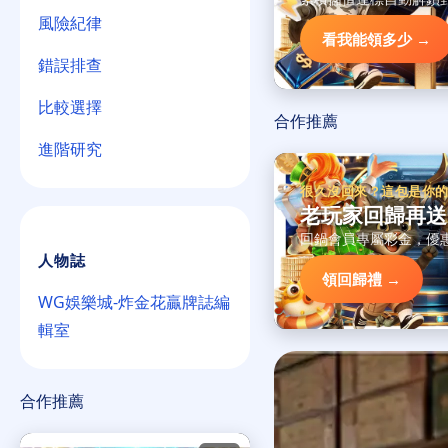
風險紀律
看我能領多少 →
錯誤排查
比較選擇
合作推薦
進階研究
很久沒回來？這包是你
老玩家回歸再送
回鍋會員專屬彩金，優
人物誌
領回歸禮 →
WG娛樂城-炸金花贏牌誌編
輯室
合作推薦