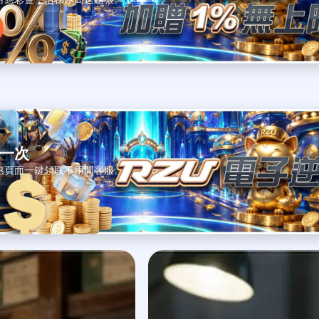
的
一次
惠頁面一鍵領取不用問客服。