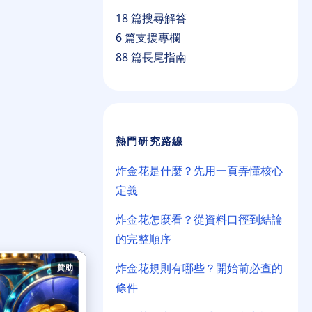
18 篇搜尋解答
6 篇支援專欄
88 篇長尾指南
熱門研究路線
炸金花是什麼？先用一頁弄懂核心
定義
炸金花怎麼看？從資料口徑到結論
的完整順序
炸金花規則有哪些？開始前必查的
贊助
條件