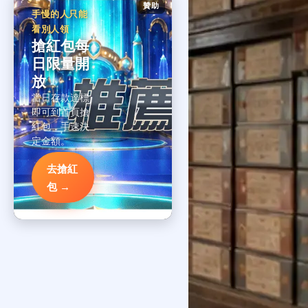
贊助
手慢的人只能
看別人領
搶紅包每
日限量開
放
當日存款達標
即可到首頁搶
紅包，手速決
定金額。
去搶紅
包 →