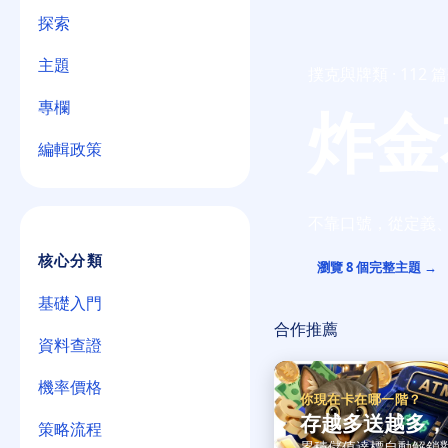
探索
主題
撲克與牌類 · 112 
炸金
專欄
編輯政策
不靠口號，從定義
核心分類
瀏覽 8 個完整主題 →
基礎入門
合作推薦
資料查證
機率價格
你現在卡在哪一階？
存越多送越多，
策略流程
累積儲值達標自動解鎖