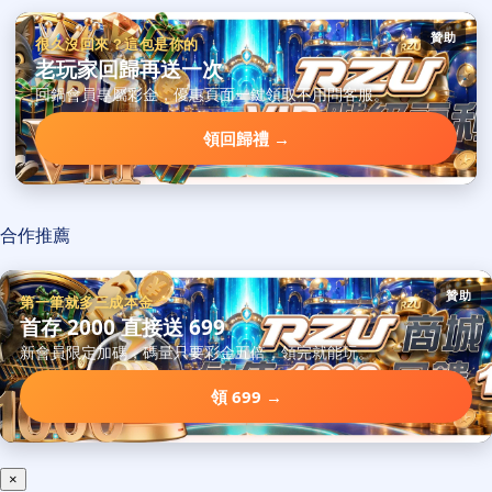
贊助
很久沒回來？這包是你的
老玩家回歸再送一次
回鍋會員專屬彩金，優惠頁面一鍵領取不用問客服。
領回歸禮 →
合作推薦
贊助
第一筆就多三成本金
首存 2000 直接送 699
新會員限定加碼，碼量只要彩金五倍，領完就能玩。
領 699 →
×