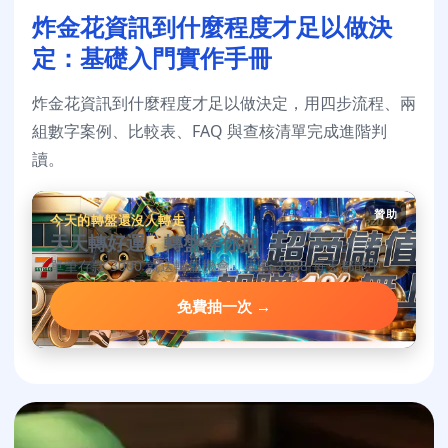
炸金花資訊到什麼程度才足以做決
定：基礎入門實作手冊
炸金花資訊到什麼程度才足以做決定，用四步流程、兩
組數字案例、比較表、FAQ 與查核清單完成進階判
讀。
贊助
今天的轉盤還沒人轉走
天天轉好運，轉盤等你抽
單筆存款 3000 就送轉盤機會，最高 2888 每天都能中。
免費抽一次 →