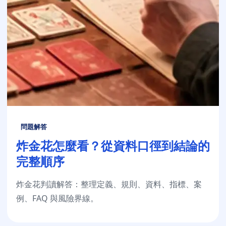
問題解答
炸金花怎麼看？從資料口徑到結論的
完整順序
炸金花判讀解答：整理定義、規則、資料、指標、案
例、FAQ 與風險界線。