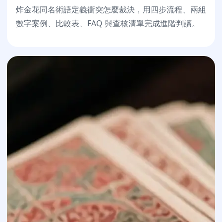
炸金花同名術語定義衝突怎麼裁決，用四步流程、兩組
數字案例、比較表、FAQ 與查核清單完成進階判讀。