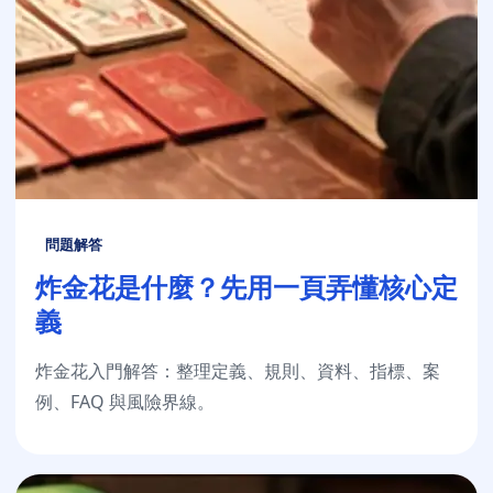
問題解答
炸金花是什麼？先用一頁弄懂核心定
義
炸金花入門解答：整理定義、規則、資料、指標、案
例、FAQ 與風險界線。