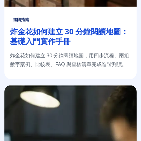
進階指南
炸金花如何建立 30 分鐘閱讀地圖：
基礎入門實作手冊
炸金花如何建立 30 分鐘閱讀地圖，用四步流程、兩組
數字案例、比較表、FAQ 與查核清單完成進階判讀。