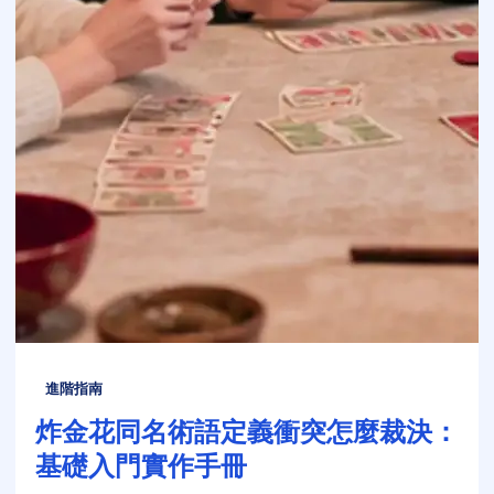
進階指南
炸金花同名術語定義衝突怎麼裁決：
基礎入門實作手冊