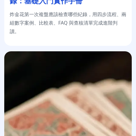
錄：基礎入門實作手冊
炸金花第一次複盤應該檢查哪些紀錄，用四步流程、兩
組數字案例、比較表、FAQ 與查核清單完成進階判
讀。