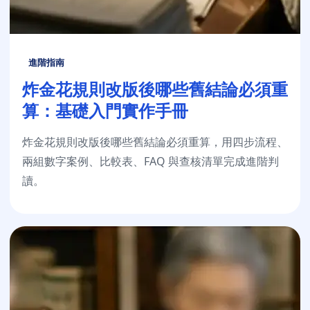
進階指南
炸金花規則改版後哪些舊結論必須重
算：基礎入門實作手冊
炸金花規則改版後哪些舊結論必須重算，用四步流程、
兩組數字案例、比較表、FAQ 與查核清單完成進階判
讀。