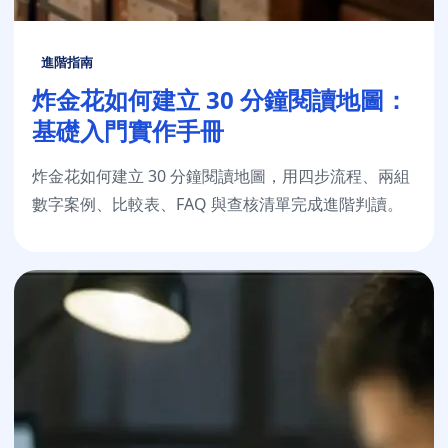
進階指南
炸金花如何建立 30 分鐘閱讀地圖：
基礎入門實作手冊
炸金花如何建立 30 分鐘閱讀地圖，用四步流程、兩組
數字案例、比較表、FAQ 與查核清單完成進階判讀。