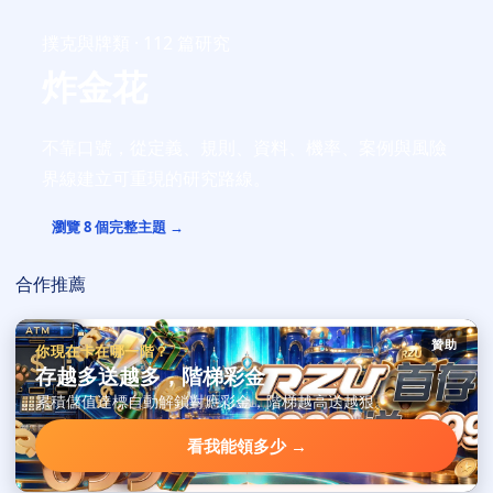
撲克與牌類 · 112 篇研究
炸金花
不靠口號，從定義、規則、資料、機率、案例與風險
界線建立可重現的研究路線。
瀏覽 8 個完整主題 →
合作推薦
贊助
你現在卡在哪一階？
存越多送越多，階梯彩金
累積儲值達標自動解鎖對應彩金，階梯越高送越狠。
看我能領多少 →