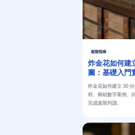
進階指南
炸金花如何建立
圖：基礎入門
炸金花如何建立 30
程、兩組數字案例、比
完成進階判讀。