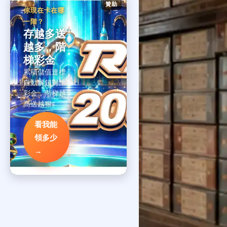
贊助
你現在卡在哪
一階？
存越多送
越多，階
梯彩金
累積儲值達標
自動解鎖對應
彩金，階梯越
高送越狠。
看我能
領多少
→