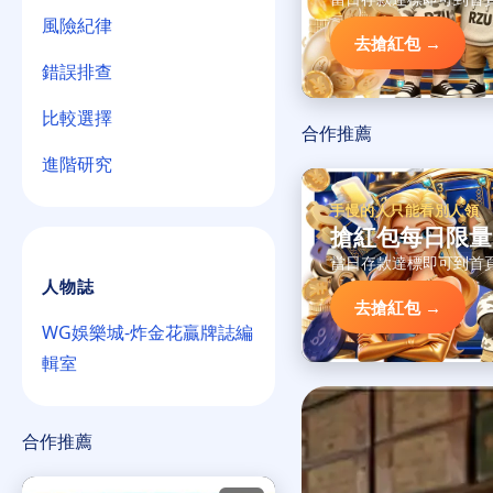
風險紀律
去搶紅包 →
錯誤排查
比較選擇
合作推薦
進階研究
手慢的人只能看別人領
搶紅包每日限量
當日存款達標即可到首
人物誌
去搶紅包 →
WG娛樂城-炸金花贏牌誌編
輯室
合作推薦