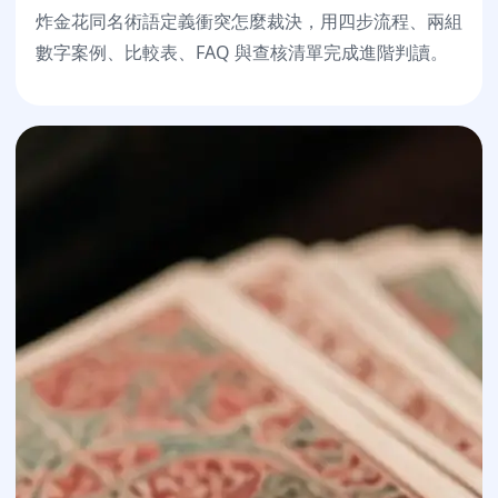
炸金花同名術語定義衝突怎麼裁決，用四步流程、兩組
數字案例、比較表、FAQ 與查核清單完成進階判讀。