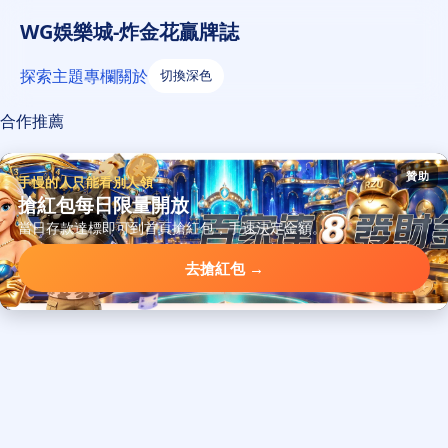
WG娛樂城-炸金花贏牌誌
探索
主題
專欄
關於
切換深色
合作推薦
贊助
手慢的人只能看別人領
搶紅包每日限量開放
當日存款達標即可到首頁搶紅包，手速決定金額。
去搶紅包 →