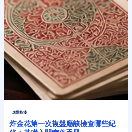
進階指南
炸金花第一次複盤應該檢查哪些紀