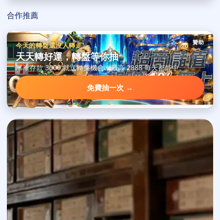
合作推薦
贊助
今天的轉盤還沒人轉走
天天轉好運，轉盤等你抽
單筆存款 3000 就送轉盤機會，最高 2888 每天都能中。
免費抽一次 →