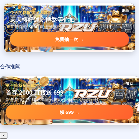
贊助
今天的轉盤還沒人轉走
天天轉好運，轉盤等你抽
單筆存款 3000 就送轉盤機會，最高 2888 每天都能中。
免費抽一次 →
合作推薦
贊助
第一筆就多三成本金
首存 2000 直接送 699
新會員限定加碼，碼量只要彩金五倍，領完就能玩。
領 699 →
×