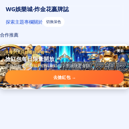
WG娛樂城-炸金花贏牌誌
探索
主題
專欄
關於
切換深色
合作推薦
贊助
手慢的人只能看別人領
搶紅包每日限量開放
當日存款達標即可到首頁搶紅包，手速決定金額。
去搶紅包 →