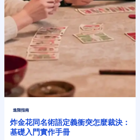
進階指南
炸金花同名術語定義衝突怎麼裁決：
基礎入門實作手冊