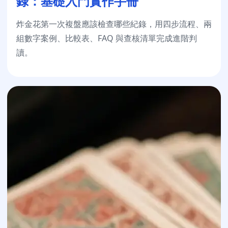
錄：基礎入門實作手冊
炸金花第一次複盤應該檢查哪些紀錄，用四步流程、兩
組數字案例、比較表、FAQ 與查核清單完成進階判
讀。