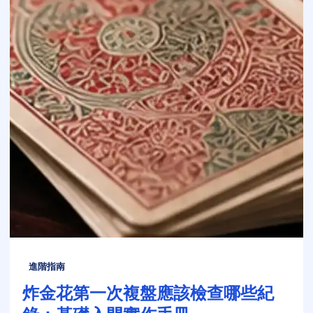
進階指南
炸金花第一次複盤應該檢查哪些紀