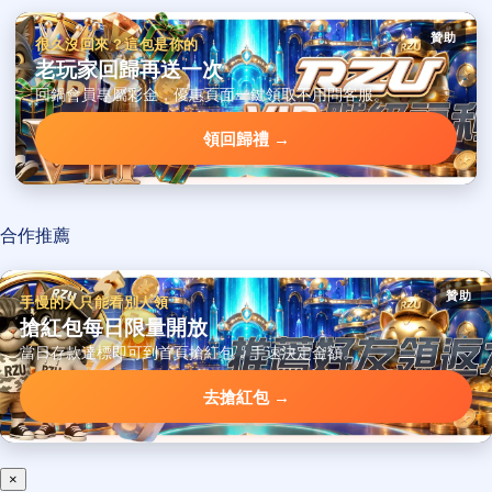
贊助
很久沒回來？這包是你的
老玩家回歸再送一次
回鍋會員專屬彩金，優惠頁面一鍵領取不用問客服。
領回歸禮 →
合作推薦
贊助
手慢的人只能看別人領
搶紅包每日限量開放
當日存款達標即可到首頁搶紅包，手速決定金額。
去搶紅包 →
×