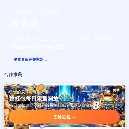
撲克與牌類 · 112 篇研究
炸金花
不靠口號，從定義、規則、資料、機率、案例與風險
界線建立可重現的研究路線。
瀏覽 8 個完整主題 →
合作推薦
贊助
手慢的人只能看別人領
搶紅包每日限量開放
當日存款達標即可到首頁搶紅包，手速決定金額。
去搶紅包 →