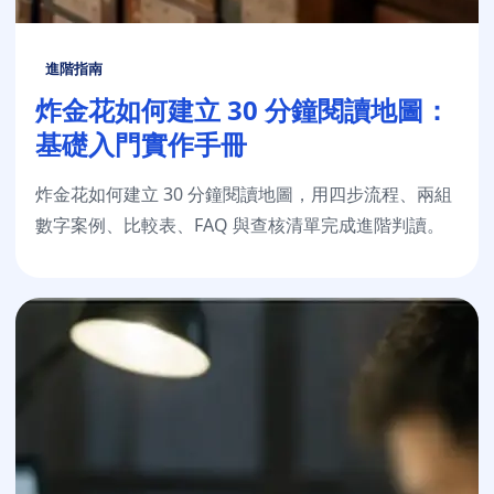
進階指南
炸金花如何建立 30 分鐘閱讀地圖：
基礎入門實作手冊
炸金花如何建立 30 分鐘閱讀地圖，用四步流程、兩組
數字案例、比較表、FAQ 與查核清單完成進階判讀。