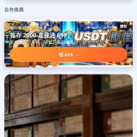
合作推薦
贊助
第一筆就多三成本金
首存 2000 直接送 699
新會員限定加碼，碼量只要彩金五倍，領完就能玩。
領 699 →