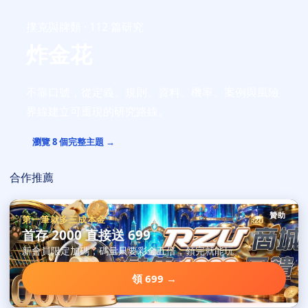
撲克與牌類 · 112 篇研究
炸金花
不靠口號，從定義、規則、資料、機率、案例與風險
界線建立可重現的研究路線。
瀏覽 8 個完整主題 →
合作推薦
贊助
第一筆就多三成本金
首存 2000 直接送 699
新會員限定加碼，碼量只要彩金五倍，領完就能玩。
領 699 →