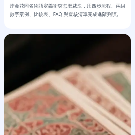
炸金花同名術語定義衝突怎麼裁決，用四步流程、兩組
數字案例、比較表、FAQ 與查核清單完成進階判讀。