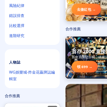
風險紀律
去搶紅包 →
錯誤排查
比較選擇
合作推薦
進階研究
第一筆就多三成本金
首存 2000 直接
新會員限定加碼，碼量
人物誌
領 699 →
WG娛樂城-炸金花贏牌誌編
輯室
合作推薦