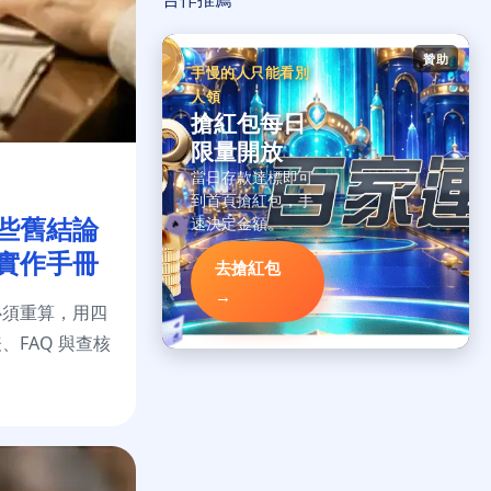
贊助
手慢的人只能看別
人領
搶紅包每日
限量開放
當日存款達標即可
到首頁搶紅包，手
些舊結論
速決定金額。
實作手冊
去搶紅包
→
必須重算，用四
FAQ 與查核