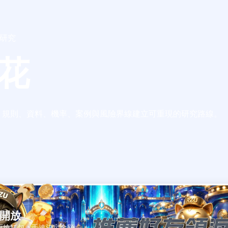
篇研究
花
、規則、資料、機率、案例與風險界線建立可重現的研究路線。
開放
頁搶紅包，手速決定金額。