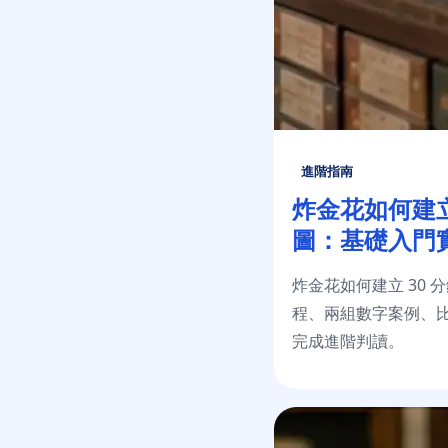
進階指南
炸金花如何建立
圖：基礎入門
炸金花如何建立 30
程、兩組數字案例、比
完成進階判讀。