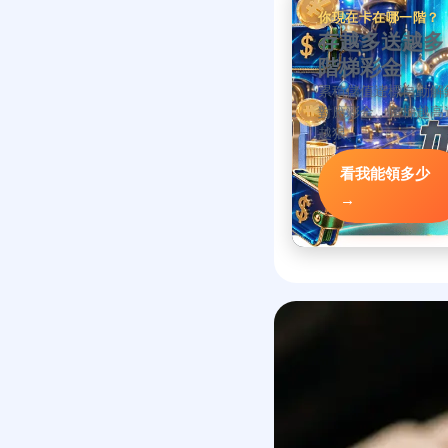
你現在卡在哪一階？
存越多送越多
階梯彩金
累積儲值達標自動解
對應彩金，階梯越高
越狠。
看我能領多少
→