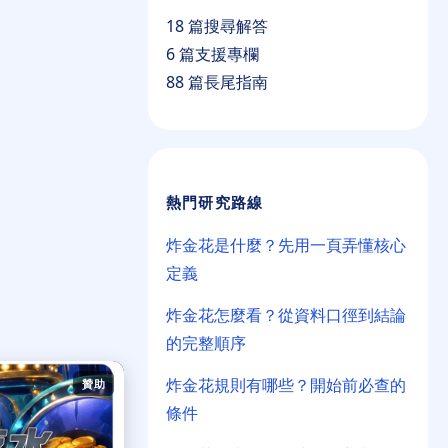
18 篇搜尋解答
6 篇支援專欄
88 篇長尾指南
熱門研究路線
炸金花是什麼？先用一頁弄懂核心
定義
炸金花怎麼看？從資料口徑到結論
的完整順序
炸金花規則有哪些？開始前必查的
贊助
條件