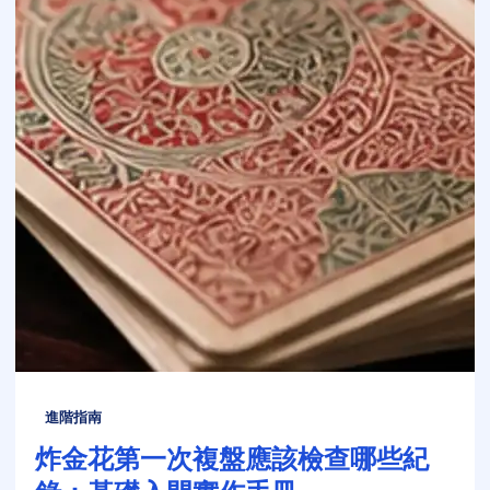
進階指南
炸金花第一次複盤應該檢查哪些紀