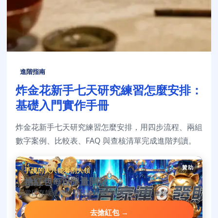
進階指南
炸金花新手七天研究練習怎麼安排：
基礎入門實作手冊
炸金花新手七天研究練習怎麼安排，用四步流程、兩組
數字案例、比較表、FAQ 與查核清單完成進階判讀。
贊助
手慢的人只能看別人領
搶紅包每日限量開放
當日存款達標即可到首頁搶紅包，手速決定金額。
去搶紅包 →