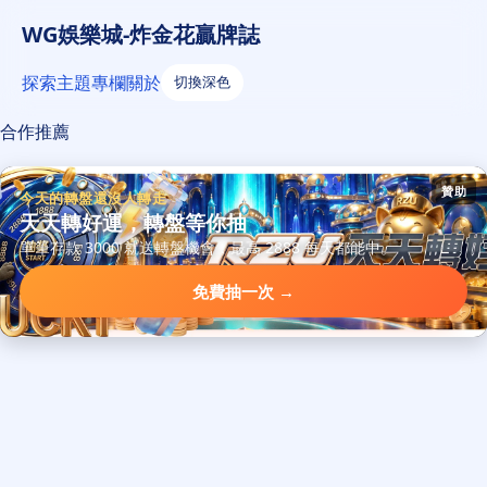
WG娛樂城-炸金花贏牌誌
探索
主題
專欄
關於
切換深色
合作推薦
贊助
今天的轉盤還沒人轉走
天天轉好運，轉盤等你抽
單筆存款 3000 就送轉盤機會，最高 2888 每天都能中。
免費抽一次 →